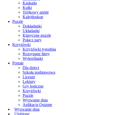
Kaskada
Kulki
Trójkowy sprint
Kalejdoskop
Puzzle
Dokładanki
Układanki
Klasyczne puzzle
Połącz pary
Krzyżówki
Krzyżówki tygodnia
Rozsypane litery
Wykreślanki
Portale
Dla dzieci
Szkoła podstawowa
Liceum
Lektury
Gry logiczne
Krzyżówki
Puzzle
Wyzwanie dnia
Aplikacja Quizme
Wyzwanie dnia
Ulubione