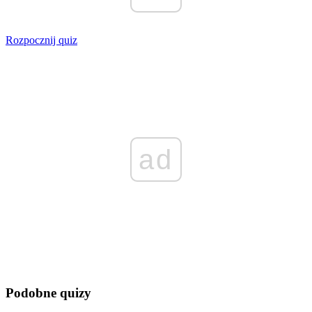
Rozpocznij quiz
ad
Podobne quizy