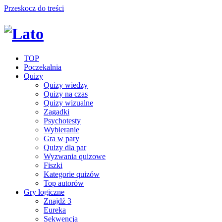
Przeskocz do treści
TOP
Poczekalnia
Quizy
Quizy wiedzy
Quizy na czas
Quizy wizualne
Zagadki
Psychotesty
Wybieranie
Gra w pary
Quizy dla par
Wyzwania quizowe
Fiszki
Kategorie quizów
Top autorów
Gry logiczne
Znajdź 3
Eureka
Sekwencja