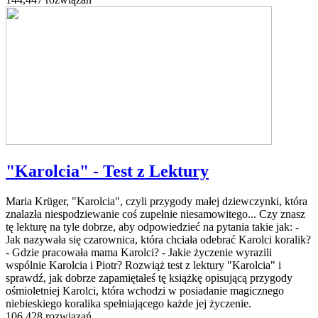
"Karolcia" - Test z Lektury
Maria Krüger, "Karolcia", czyli przygody małej dziewczynki, która
znalazła niespodziewanie coś zupełnie niesamowitego... Czy znasz
tę lekturę na tyle dobrze, aby odpowiedzieć na pytania takie jak: -
Jak nazywała się czarownica, która chciała odebrać Karolci koralik?
- Gdzie pracowała mama Karolci? - Jakie życzenie wyrazili
wspólnie Karolcia i Piotr? Rozwiąż test z lektury "Karolcia" i
sprawdź, jak dobrze zapamiętałeś tę książkę opisującą przygody
ośmioletniej Karolci, która wchodzi w posiadanie magicznego
niebieskiego koralika spełniającego każde jej życzenie.
106,428 rozwiązań