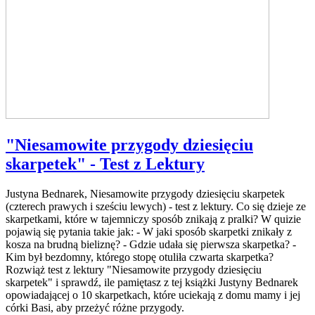
"Niesamowite przygody dziesięciu
skarpetek" - Test z Lektury
Justyna Bednarek, Niesamowite przygody dziesięciu skarpetek
(czterech prawych i sześciu lewych) - test z lektury. Co się dzieje ze
skarpetkami, które w tajemniczy sposób znikają z pralki? W quizie
pojawią się pytania takie jak: - W jaki sposób skarpetki znikały z
kosza na brudną bieliznę? - Gdzie udała się pierwsza skarpetka? -
Kim był bezdomny, którego stopę otuliła czwarta skarpetka?
Rozwiąż test z lektury "Niesamowite przygody dziesięciu
skarpetek" i sprawdź, ile pamiętasz z tej książki Justyny Bednarek
opowiadającej o 10 skarpetkach, które uciekają z domu mamy i jej
córki Basi, aby przeżyć różne przygody.