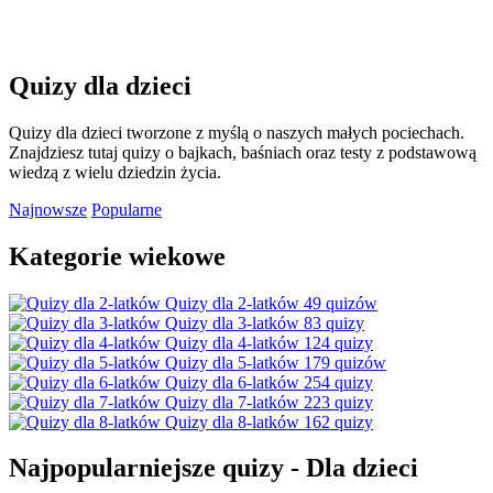
Quizy dla dzieci
Quizy dla dzieci tworzone z myślą o naszych małych pociechach.
Znajdziesz tutaj quizy o bajkach, baśniach oraz testy z podstawową
wiedzą z wielu dziedzin życia.
Najnowsze
Popularne
Kategorie wiekowe
Quizy dla 2-latków
49 quizów
Quizy dla 3-latków
83 quizy
Quizy dla 4-latków
124 quizy
Quizy dla 5-latków
179 quizów
Quizy dla 6-latków
254 quizy
Quizy dla 7-latków
223 quizy
Quizy dla 8-latków
162 quizy
Najpopularniejsze quizy - Dla dzieci