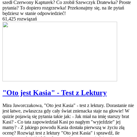
szedł Czerwony Kapturek? Co zrobił Szewczyk Dratewka? Proste
pytania? To dopiero rozgrzewka! Przekonajmy się, na ile pytań
będziesz w stanie odpowiedzieć!
61,425 rozwiązań
"Oto jest Kasia" - Test z Lektury
Mira Jaworczakowa, "Oto jest Kasia" - test z lektury. Dorastanie nie
jest łatwe, zwłaszcza gdy cały świat znienacka staje na głowie! W
quizie pojawią się pytania takie jak: - Jak miał na imię starszy brat
Kasi? - Co tata zapowiedział Kasi po nagłym "wyjeździe" jej
mamy? - Z jakiego powodu Kasia dostała pierwszą w życiu złą
ocenę? Rozwiąż test z lektury "Oto jest Kasia" i sprawdź, ile