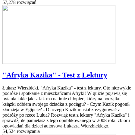
57,278 rozwiązań
"Afryka Kazika" - Test z Lektury
Łukasz Wierzbicki, "Afryka Kazika" - test z lektury. Oto niezwykłe
podróże i spotkanie z mieszkańcami Afryki! W quizie pojawią się
pytania takie jak: - Jak ma na imię chłopiec, który na początku
książki odbiera swojego dziadka z pociągu? - Czym Kazik pogonił
złodzieja w Egipcie? - Dlaczego Kazik musiał zrezygnować z
podróży po rzece Lulua? Rozwiąż test z lektury "Afryka Kazika" i
sprawdź, ile pamiętasz z tego opublikowanego w 2008 roku zbioru
opowiadań dla dzieci autorstwa Łukasza Wierzbickiego.
54,524 rozwiązania