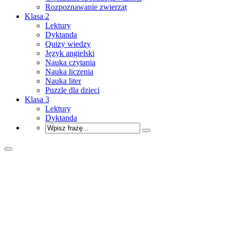
Rozpoznawanie zwierząt
Klasa 2
Lektury
Dyktanda
Quizy wiedzy
Język angielski
Nauka czytania
Nauka liczenia
Nauka liter
Puzzle dla dzieci
Klasa 3
Lektury
Dyktanda