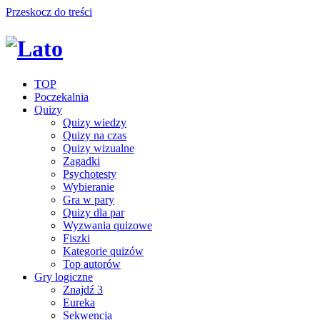
Przeskocz do treści
TOP
Poczekalnia
Quizy
Quizy wiedzy
Quizy na czas
Quizy wizualne
Zagadki
Psychotesty
Wybieranie
Gra w pary
Quizy dla par
Wyzwania quizowe
Fiszki
Kategorie quizów
Top autorów
Gry logiczne
Znajdź 3
Eureka
Sekwencja