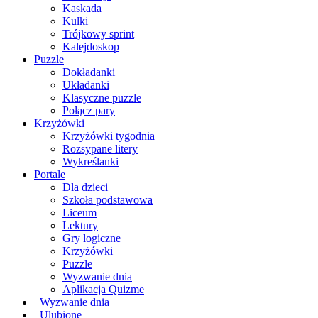
Kaskada
Kulki
Trójkowy sprint
Kalejdoskop
Puzzle
Dokładanki
Układanki
Klasyczne puzzle
Połącz pary
Krzyżówki
Krzyżówki tygodnia
Rozsypane litery
Wykreślanki
Portale
Dla dzieci
Szkoła podstawowa
Liceum
Lektury
Gry logiczne
Krzyżówki
Puzzle
Wyzwanie dnia
Aplikacja Quizme
Wyzwanie dnia
Ulubione