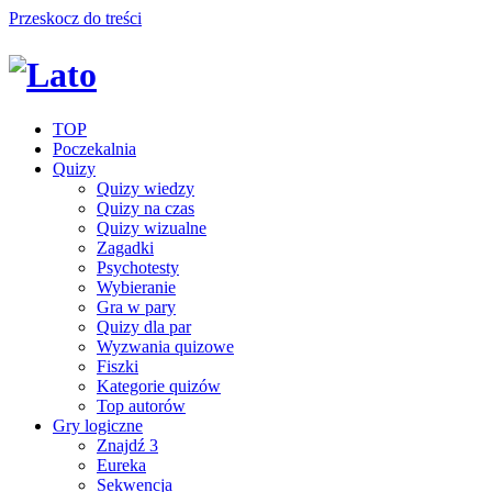
Przeskocz do treści
TOP
Poczekalnia
Quizy
Quizy wiedzy
Quizy na czas
Quizy wizualne
Zagadki
Psychotesty
Wybieranie
Gra w pary
Quizy dla par
Wyzwania quizowe
Fiszki
Kategorie quizów
Top autorów
Gry logiczne
Znajdź 3
Eureka
Sekwencja