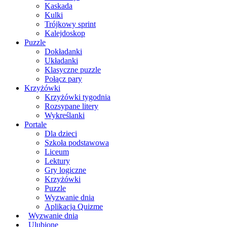
Kaskada
Kulki
Trójkowy sprint
Kalejdoskop
Puzzle
Dokładanki
Układanki
Klasyczne puzzle
Połącz pary
Krzyżówki
Krzyżówki tygodnia
Rozsypane litery
Wykreślanki
Portale
Dla dzieci
Szkoła podstawowa
Liceum
Lektury
Gry logiczne
Krzyżówki
Puzzle
Wyzwanie dnia
Aplikacja Quizme
Wyzwanie dnia
Ulubione