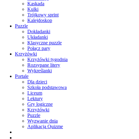
Kaskada
Kulki
Trójkowy sprint
Kalejdoskop
Puzzle
Dokładanki
Układanki
Klasyczne puzzle
Połącz pary
Krzyżówki
Krzyżówki tygodnia
Rozsypane litery
Wykreślanki
Portale
Dla dzieci
Szkoła podstawowa
Liceum
Lektury
Gry logiczne
Krzyżówki
Puzzle
Wyzwanie dnia
Aplikacja Quizme