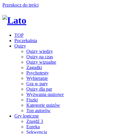
Przeskocz do treści
TOP
Poczekalnia
Quizy
Quizy wiedzy
Quizy na czas
Quizy wizualne
Zagadki
Psychotesty
Wybieranie
Gra w pary
Quizy dla par
Wyzwania quizowe
Fiszki
Kategorie quizów
Top autorów
Gry logiczne
Znajdź 3
Eureka
Sekwencja