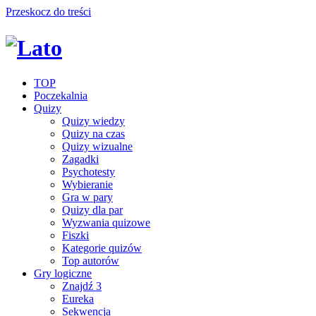
Przeskocz do treści
TOP
Poczekalnia
Quizy
Quizy wiedzy
Quizy na czas
Quizy wizualne
Zagadki
Psychotesty
Wybieranie
Gra w pary
Quizy dla par
Wyzwania quizowe
Fiszki
Kategorie quizów
Top autorów
Gry logiczne
Znajdź 3
Eureka
Sekwencja