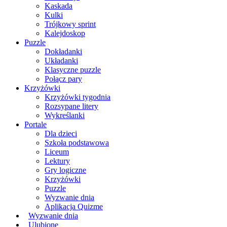
Kaskada
Kulki
Trójkowy sprint
Kalejdoskop
Puzzle
Dokładanki
Układanki
Klasyczne puzzle
Połącz pary
Krzyżówki
Krzyżówki tygodnia
Rozsypane litery
Wykreślanki
Portale
Dla dzieci
Szkoła podstawowa
Liceum
Lektury
Gry logiczne
Krzyżówki
Puzzle
Wyzwanie dnia
Aplikacja Quizme
Wyzwanie dnia
Ulubione