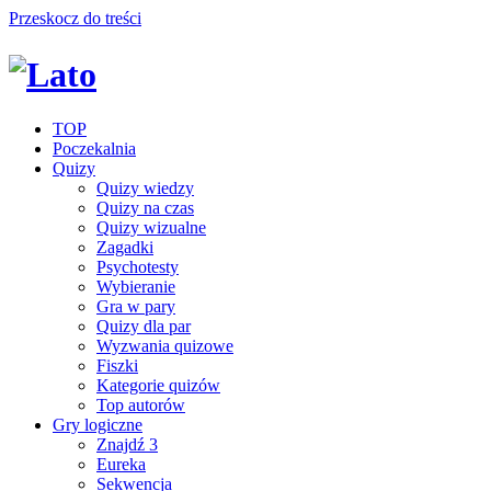
Przeskocz do treści
TOP
Poczekalnia
Quizy
Quizy wiedzy
Quizy na czas
Quizy wizualne
Zagadki
Psychotesty
Wybieranie
Gra w pary
Quizy dla par
Wyzwania quizowe
Fiszki
Kategorie quizów
Top autorów
Gry logiczne
Znajdź 3
Eureka
Sekwencja