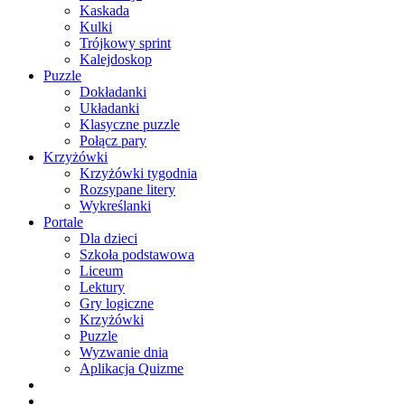
Kaskada
Kulki
Trójkowy sprint
Kalejdoskop
Puzzle
Dokładanki
Układanki
Klasyczne puzzle
Połącz pary
Krzyżówki
Krzyżówki tygodnia
Rozsypane litery
Wykreślanki
Portale
Dla dzieci
Szkoła podstawowa
Liceum
Lektury
Gry logiczne
Krzyżówki
Puzzle
Wyzwanie dnia
Aplikacja Quizme