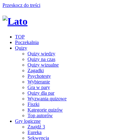
Przeskocz do treści
TOP
Poczekalnia
Quizy
Quizy wiedzy
Quizy na czas
Quizy wizualne
Zagadki
Psychotesty
Wybieranie
Gra w pary
Quizy dla par
Wyzwania quizowe
Fiszki
Kategorie quizów
Top autorów
Gry logiczne
Znajdź 3
Eureka
Sekwencja