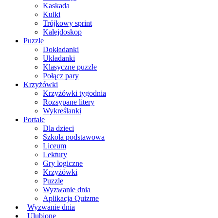
Kaskada
Kulki
Trójkowy sprint
Kalejdoskop
Puzzle
Dokładanki
Układanki
Klasyczne puzzle
Połącz pary
Krzyżówki
Krzyżówki tygodnia
Rozsypane litery
Wykreślanki
Portale
Dla dzieci
Szkoła podstawowa
Liceum
Lektury
Gry logiczne
Krzyżówki
Puzzle
Wyzwanie dnia
Aplikacja Quizme
Wyzwanie dnia
Ulubione