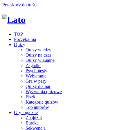
Przeskocz do treści
TOP
Poczekalnia
Quizy
Quizy wiedzy
Quizy na czas
Quizy wizualne
Zagadki
Psychotesty
Wybieranie
Gra w pary
Quizy dla par
Wyzwania quizowe
Fiszki
Kategorie quizów
Top autorów
Gry logiczne
Znajdź 3
Eureka
Sekwencja