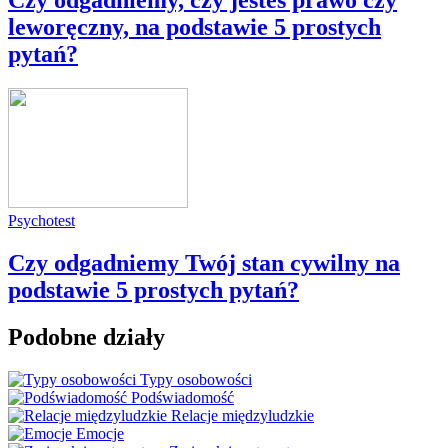
leworęczny, na podstawie 5 prostych
pytań?
Psychotest
Czy odgadniemy Twój stan cywilny na
podstawie 5 prostych pytań?
Podobne działy
Typy osobowości
Podświadomość
Relacje międzyludzkie
Emocje