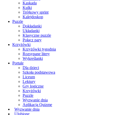
Kaskada
Kulki
Trójkowy sprint
Kalejdoskop
Puzzle
Dokładanki
Układanki
Klasyczne puzzle
Połącz pary
Krzyżówki
Krzyżówki tygodnia
Rozsypane litery
Wykreślanki
Portale
Dla dzieci
Szkoła podstawowa
Liceum
Lektury
Gry logiczne
Krzyżówki
Puzzle
Wyzwanie dnia
Aplikacja Quizme
Wyzwanie dnia
Ulubione