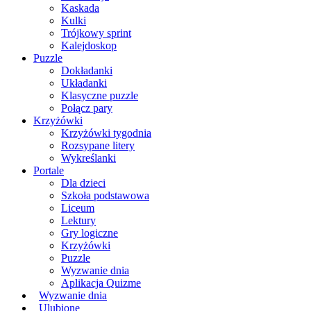
Kaskada
Kulki
Trójkowy sprint
Kalejdoskop
Puzzle
Dokładanki
Układanki
Klasyczne puzzle
Połącz pary
Krzyżówki
Krzyżówki tygodnia
Rozsypane litery
Wykreślanki
Portale
Dla dzieci
Szkoła podstawowa
Liceum
Lektury
Gry logiczne
Krzyżówki
Puzzle
Wyzwanie dnia
Aplikacja Quizme
Wyzwanie dnia
Ulubione