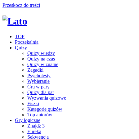
Przeskocz do treści
TOP
Poczekalnia
Quizy
Quizy wiedzy
Quizy na czas
Quizy wizualne
Zagadki
Psychotesty
Wybieranie
Gra w pary
Quizy dla par
Wyzwania quizowe
Fiszki
Kategorie quizów
Top autorów
Gry logiczne
Znajdź 3
Eureka
Sekwencja