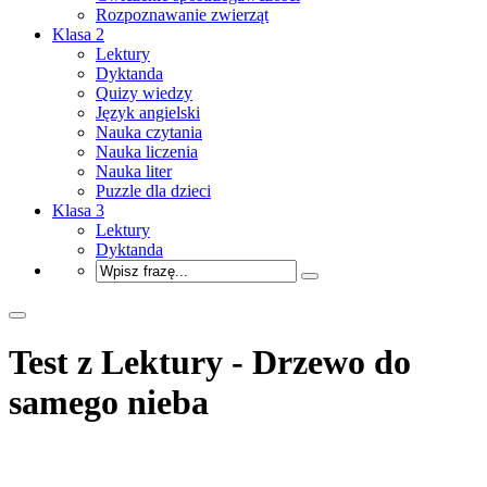
Rozpoznawanie zwierząt
Klasa 2
Lektury
Dyktanda
Quizy wiedzy
Język angielski
Nauka czytania
Nauka liczenia
Nauka liter
Puzzle dla dzieci
Klasa 3
Lektury
Dyktanda
Test z Lektury - Drzewo do
samego nieba