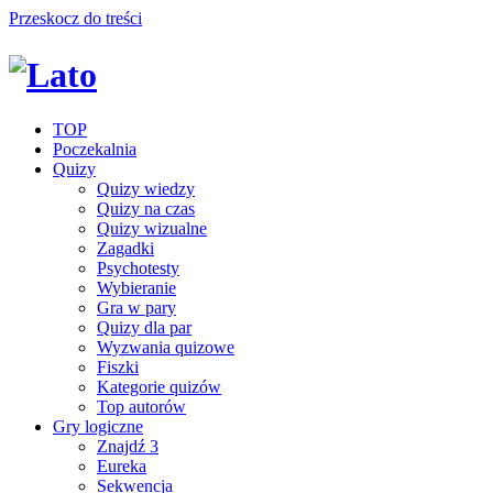
Przeskocz do treści
TOP
Poczekalnia
Quizy
Quizy wiedzy
Quizy na czas
Quizy wizualne
Zagadki
Psychotesty
Wybieranie
Gra w pary
Quizy dla par
Wyzwania quizowe
Fiszki
Kategorie quizów
Top autorów
Gry logiczne
Znajdź 3
Eureka
Sekwencja