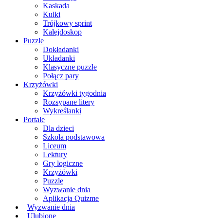
Kaskada
Kulki
Trójkowy sprint
Kalejdoskop
Puzzle
Dokładanki
Układanki
Klasyczne puzzle
Połącz pary
Krzyżówki
Krzyżówki tygodnia
Rozsypane litery
Wykreślanki
Portale
Dla dzieci
Szkoła podstawowa
Liceum
Lektury
Gry logiczne
Krzyżówki
Puzzle
Wyzwanie dnia
Aplikacja Quizme
Wyzwanie dnia
Ulubione