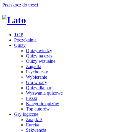
Przeskocz do treści
TOP
Poczekalnia
Quizy
Quizy wiedzy
Quizy na czas
Quizy wizualne
Zagadki
Psychotesty
Wybieranie
Gra w pary
Quizy dla par
Wyzwania quizowe
Fiszki
Kategorie quizów
Top autorów
Gry logiczne
Znajdź 3
Eureka
Sekwencja