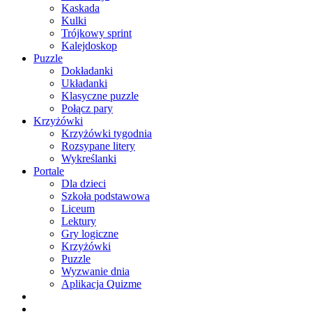
Kaskada
Kulki
Trójkowy sprint
Kalejdoskop
Puzzle
Dokładanki
Układanki
Klasyczne puzzle
Połącz pary
Krzyżówki
Krzyżówki tygodnia
Rozsypane litery
Wykreślanki
Portale
Dla dzieci
Szkoła podstawowa
Liceum
Lektury
Gry logiczne
Krzyżówki
Puzzle
Wyzwanie dnia
Aplikacja Quizme