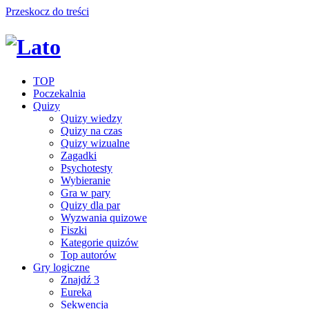
Przeskocz do treści
TOP
Poczekalnia
Quizy
Quizy wiedzy
Quizy na czas
Quizy wizualne
Zagadki
Psychotesty
Wybieranie
Gra w pary
Quizy dla par
Wyzwania quizowe
Fiszki
Kategorie quizów
Top autorów
Gry logiczne
Znajdź 3
Eureka
Sekwencja