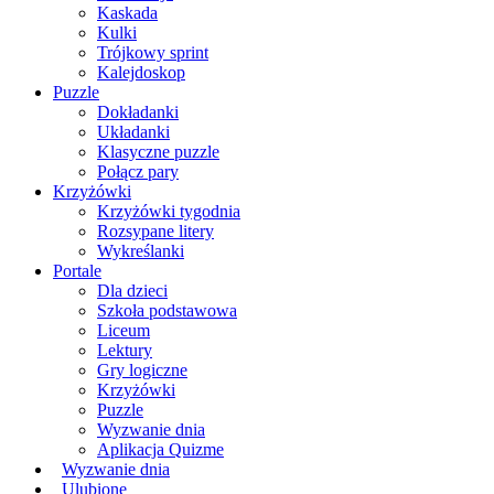
Kaskada
Kulki
Trójkowy sprint
Kalejdoskop
Puzzle
Dokładanki
Układanki
Klasyczne puzzle
Połącz pary
Krzyżówki
Krzyżówki tygodnia
Rozsypane litery
Wykreślanki
Portale
Dla dzieci
Szkoła podstawowa
Liceum
Lektury
Gry logiczne
Krzyżówki
Puzzle
Wyzwanie dnia
Aplikacja Quizme
Wyzwanie dnia
Ulubione