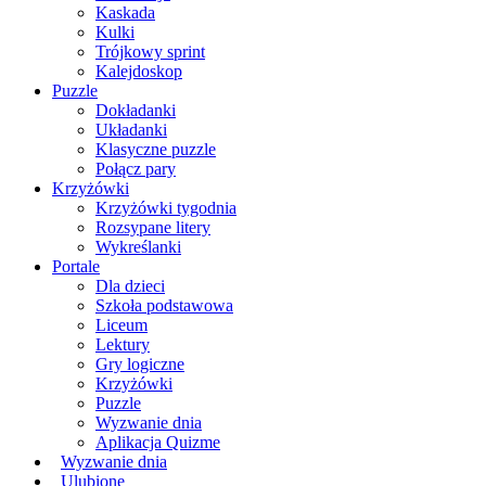
Kaskada
Kulki
Trójkowy sprint
Kalejdoskop
Puzzle
Dokładanki
Układanki
Klasyczne puzzle
Połącz pary
Krzyżówki
Krzyżówki tygodnia
Rozsypane litery
Wykreślanki
Portale
Dla dzieci
Szkoła podstawowa
Liceum
Lektury
Gry logiczne
Krzyżówki
Puzzle
Wyzwanie dnia
Aplikacja Quizme
Wyzwanie dnia
Ulubione