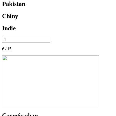
Pakistan
Chiny
Indie
6 / 15
Czyngis-chan