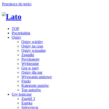
Przeskocz do treści
TOP
Poczekalnia
Quizy
Quizy wiedzy
Quizy na czas
Quizy wizualne
Zagadki
Psychotesty
Wybieranie
Gra w pary
Quizy dla par
Wyzwania quizowe
Fiszki
Kategorie quizów
Top autorów
Gry logiczne
Znajdź 3
Eureka
Sekwencja