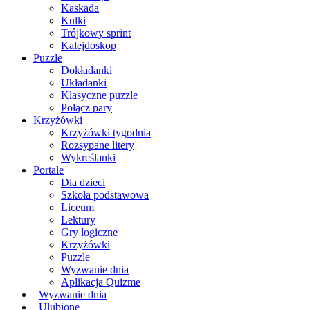
Kaskada
Kulki
Trójkowy sprint
Kalejdoskop
Puzzle
Dokładanki
Układanki
Klasyczne puzzle
Połącz pary
Krzyżówki
Krzyżówki tygodnia
Rozsypane litery
Wykreślanki
Portale
Dla dzieci
Szkoła podstawowa
Liceum
Lektury
Gry logiczne
Krzyżówki
Puzzle
Wyzwanie dnia
Aplikacja Quizme
Wyzwanie dnia
Ulubione