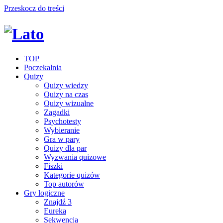
Przeskocz do treści
TOP
Poczekalnia
Quizy
Quizy wiedzy
Quizy na czas
Quizy wizualne
Zagadki
Psychotesty
Wybieranie
Gra w pary
Quizy dla par
Wyzwania quizowe
Fiszki
Kategorie quizów
Top autorów
Gry logiczne
Znajdź 3
Eureka
Sekwencja