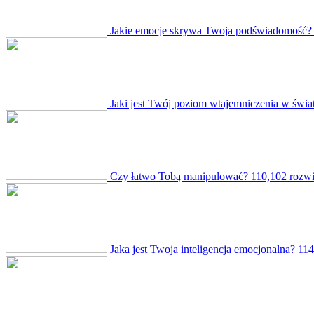
Jakie emocje skrywa Twoja podświadomość?
Jaki jest Twój poziom wtajemniczenia w świat
Czy łatwo Tobą manipulować?
110,102 rozwi
Jaka jest Twoja inteligencja emocjonalna?
114