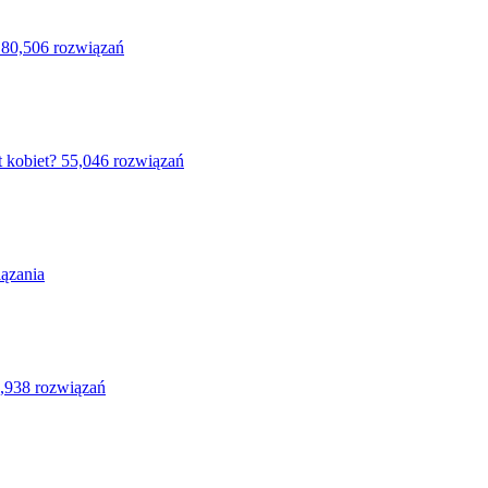
80,506 rozwiązań
 kobiet?
55,046 rozwiązań
ązania
,938 rozwiązań