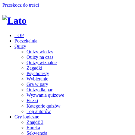
Przeskocz do treści
TOP
Poczekalnia
Quizy
Quizy wiedzy
Quizy na czas
Quizy wizualne
Zagadki
Psychotesty
Wybieranie
Gra w pary
Quizy dla par
Wyzwania quizowe
Fiszki
Kategorie quizów
Top autorów
Gry logiczne
Znajdź 3
Eureka
Sekwencja