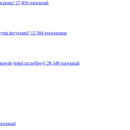
oczenia?
27,850 rozwiązań
wymi decyzjami?
12,584 rozwiązania
prawdę jesteś szczęśliwy!
28,349 rozwiązań
ozwiązań