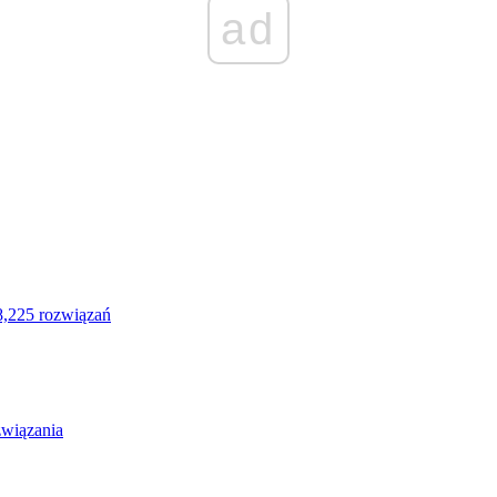
ad
8,225 rozwiązań
związania