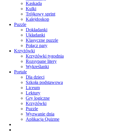
Kaskada
Kulki
Trójkowy sprint
Kalejdoskop
Puzzle
Dokładanki
Układanki
Klasyczne puzzle
Połącz pary
Krzyżówki
Krzyżówki tygodnia
Rozsypane litery
Wykreślanki
Portale
Dla dzieci
Szkoła podstawowa
Liceum
Lektury
Gry logiczne
Krzyżówki
Puzzle
Wyzwanie dnia
Aplikacja Quizme