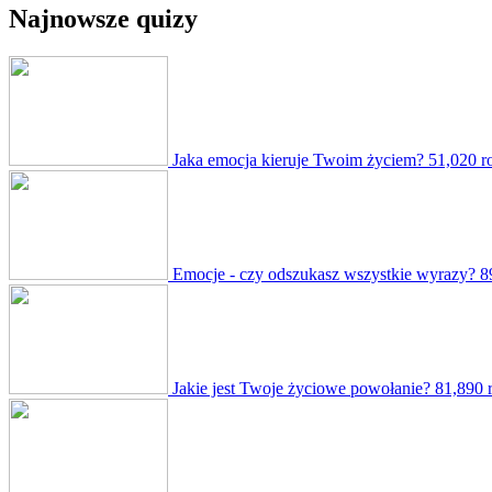
Najnowsze quizy
Jaka emocja kieruje Twoim życiem?
51,020 r
Emocje - czy odszukasz wszystkie wyrazy?
8
Jakie jest Twoje życiowe powołanie?
81,890 