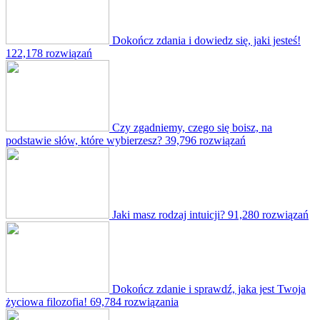
Dokończ zdania i dowiedz się, jaki jesteś!
122,178 rozwiązań
Czy zgadniemy, czego się boisz, na
podstawie słów, które wybierzesz?
39,796 rozwiązań
Jaki masz rodzaj intuicji?
91,280 rozwiązań
Dokończ zdanie i sprawdź, jaka jest Twoja
życiowa filozofia!
69,784 rozwiązania