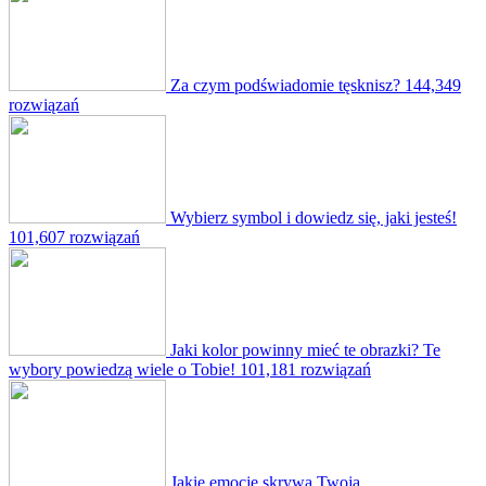
Za czym podświadomie tęsknisz?
144,349
rozwiązań
Wybierz symbol i dowiedz się, jaki jesteś!
101,607 rozwiązań
Jaki kolor powinny mieć te obrazki? Te
wybory powiedzą wiele o Tobie!
101,181 rozwiązań
Jakie emocje skrywa Twoja