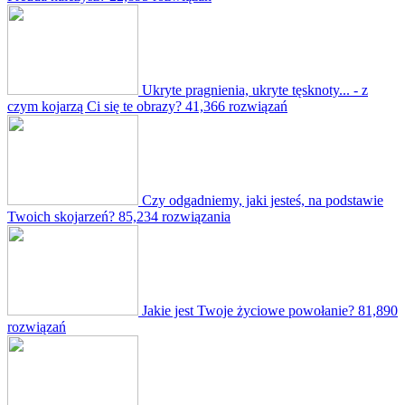
Ukryte pragnienia, ukryte tęsknoty... - z
czym kojarzą Ci się te obrazy?
41,366 rozwiązań
Czy odgadniemy, jaki jesteś, na podstawie
Twoich skojarzeń?
85,234 rozwiązania
Jakie jest Twoje życiowe powołanie?
81,890
rozwiązań