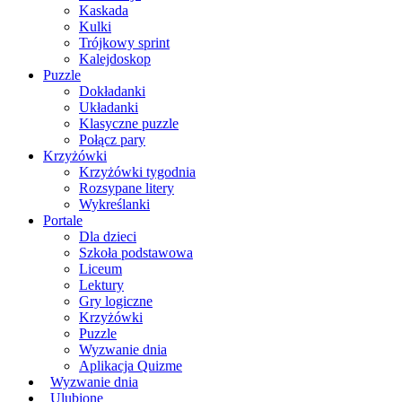
Kaskada
Kulki
Trójkowy sprint
Kalejdoskop
Puzzle
Dokładanki
Układanki
Klasyczne puzzle
Połącz pary
Krzyżówki
Krzyżówki tygodnia
Rozsypane litery
Wykreślanki
Portale
Dla dzieci
Szkoła podstawowa
Liceum
Lektury
Gry logiczne
Krzyżówki
Puzzle
Wyzwanie dnia
Aplikacja Quizme
Wyzwanie dnia
Ulubione