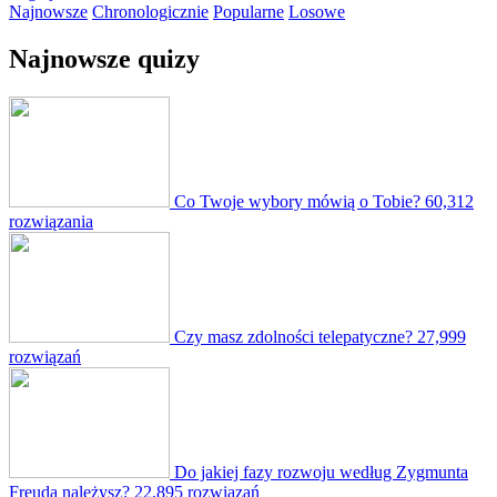
Najnowsze
Chronologicznie
Popularne
Losowe
Najnowsze quizy
Co Twoje wybory mówią o Tobie?
60,312
rozwiązania
Czy masz zdolności telepatyczne?
27,999
rozwiązań
Do jakiej fazy rozwoju według Zygmunta
Freuda należysz?
22,895 rozwiązań