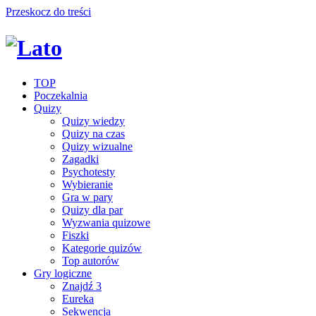
Przeskocz do treści
TOP
Poczekalnia
Quizy
Quizy wiedzy
Quizy na czas
Quizy wizualne
Zagadki
Psychotesty
Wybieranie
Gra w pary
Quizy dla par
Wyzwania quizowe
Fiszki
Kategorie quizów
Top autorów
Gry logiczne
Znajdź 3
Eureka
Sekwencja