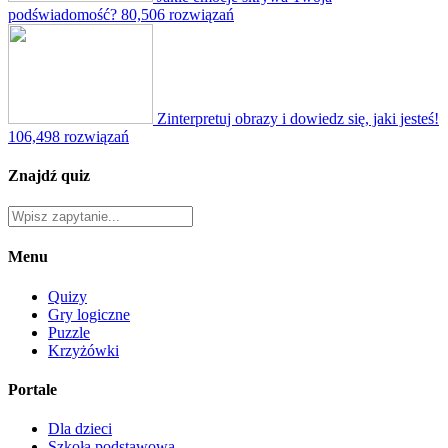
podświadomość?
80,506 rozwiązań
Zinterpretuj obrazy i dowiedz się, jaki jesteś!
106,498 rozwiązań
Znajdź quiz
Menu
Quizy
Gry logiczne
Puzzle
Krzyżówki
Portale
Dla dzieci
Szkoła podstawowa