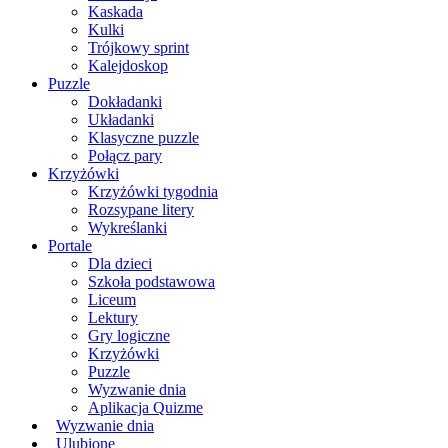
Kaskada
Kulki
Trójkowy sprint
Kalejdoskop
Puzzle
Dokładanki
Układanki
Klasyczne puzzle
Połącz pary
Krzyżówki
Krzyżówki tygodnia
Rozsypane litery
Wykreślanki
Portale
Dla dzieci
Szkoła podstawowa
Liceum
Lektury
Gry logiczne
Krzyżówki
Puzzle
Wyzwanie dnia
Aplikacja Quizme
Wyzwanie dnia
Ulubione