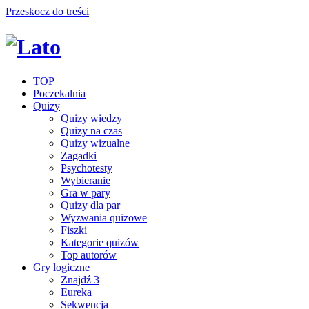
Przeskocz do treści
TOP
Poczekalnia
Quizy
Quizy wiedzy
Quizy na czas
Quizy wizualne
Zagadki
Psychotesty
Wybieranie
Gra w pary
Quizy dla par
Wyzwania quizowe
Fiszki
Kategorie quizów
Top autorów
Gry logiczne
Znajdź 3
Eureka
Sekwencja