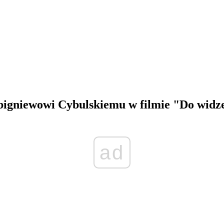
bigniewowi Cybulskiemu w filmie "Do widzen
ad