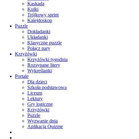
Kaskada
Kulki
Trójkowy sprint
Kalejdoskop
Puzzle
Dokładanki
Układanki
Klasyczne puzzle
Połącz pary
Krzyżówki
Krzyżówki tygodnia
Rozsypane litery
Wykreślanki
Portale
Dla dzieci
Szkoła podstawowa
Liceum
Lektury
Gry logiczne
Krzyżówki
Puzzle
Wyzwanie dnia
Aplikacja Quizme