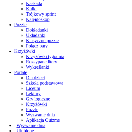
Kaskada
Kulki
Trójkowy sprint
Kalejdoskop
Puzzle
Dokładanki
Układanki
Klasyczne puzzle
Połącz pary
Krzyżówki
Krzyżówki tygodnia
Rozsypane litery
Wykreślanki
Portale
Dla dzieci
Szkoła podstawowa
Liceum
Lektury
Gry logiczne
Krzyżówki
Puzzle
Wyzwanie dnia
Aplikacja Quizme
Wyzwanie dnia
Ulubione