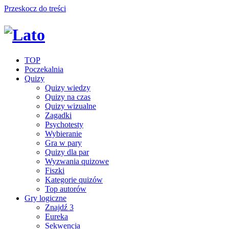
Przeskocz do treści
TOP
Poczekalnia
Quizy
Quizy wiedzy
Quizy na czas
Quizy wizualne
Zagadki
Psychotesty
Wybieranie
Gra w pary
Quizy dla par
Wyzwania quizowe
Fiszki
Kategorie quizów
Top autorów
Gry logiczne
Znajdź 3
Eureka
Sekwencja