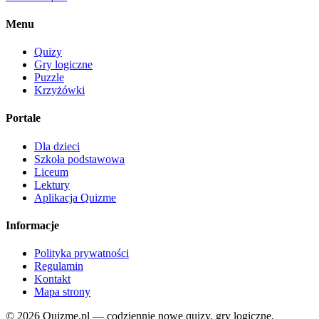
Menu
Quizy
Gry logiczne
Puzzle
Krzyżówki
Portale
Dla dzieci
Szkoła podstawowa
Liceum
Lektury
Aplikacja Quizme
Informacje
Polityka prywatności
Regulamin
Kontakt
Mapa strony
© 2026 Quizme.pl — codziennie nowe quizy, gry logiczne,