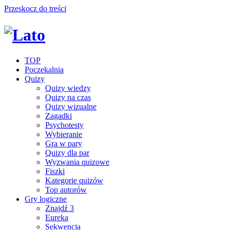
Przeskocz do treści
TOP
Poczekalnia
Quizy
Quizy wiedzy
Quizy na czas
Quizy wizualne
Zagadki
Psychotesty
Wybieranie
Gra w pary
Quizy dla par
Wyzwania quizowe
Fiszki
Kategorie quizów
Top autorów
Gry logiczne
Znajdź 3
Eureka
Sekwencja