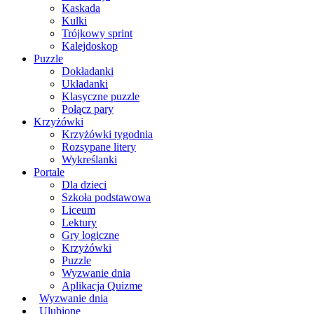
Kaskada
Kulki
Trójkowy sprint
Kalejdoskop
Puzzle
Dokładanki
Układanki
Klasyczne puzzle
Połącz pary
Krzyżówki
Krzyżówki tygodnia
Rozsypane litery
Wykreślanki
Portale
Dla dzieci
Szkoła podstawowa
Liceum
Lektury
Gry logiczne
Krzyżówki
Puzzle
Wyzwanie dnia
Aplikacja Quizme
Wyzwanie dnia
Ulubione