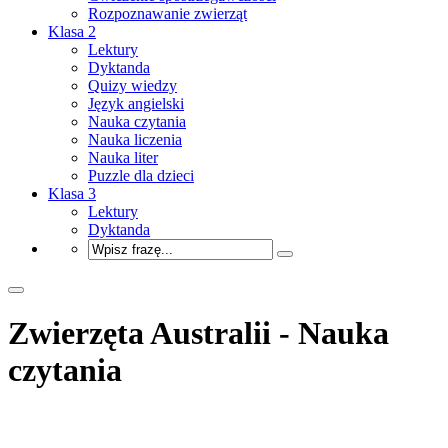
Rozpoznawanie zwierząt
Klasa 2
Lektury
Dyktanda
Quizy wiedzy
Język angielski
Nauka czytania
Nauka liczenia
Nauka liter
Puzzle dla dzieci
Klasa 3
Lektury
Dyktanda
Zwierzęta Australii - Nauka
czytania