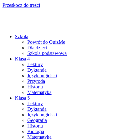
Przeskocz do treści
Szkoła
Powrót do QuizMe
Dla dzieci
Szkoła podstawowa
Klasa 4
Lektury
Dyktanda
Język angielski
Przyroda
Historia
Matematyka
Klasa 5
Lektury
Dyktanda
Język angielski
Geografia
Historia
Biologia
Matematyka