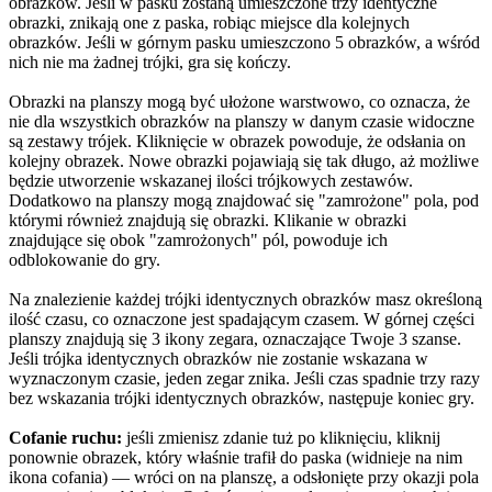
obrazków. Jeśli w pasku zostaną umieszczone trzy identyczne
obrazki, znikają one z paska, robiąc miejsce dla kolejnych
obrazków. Jeśli w górnym pasku umieszczono 5 obrazków, a wśród
nich nie ma żadnej trójki, gra się kończy.
Obrazki na planszy mogą być ułożone warstwowo, co oznacza, że
nie dla wszystkich obrazków na planszy w danym czasie widoczne
są zestawy trójek. Kliknięcie w obrazek powoduje, że odsłania on
kolejny obrazek. Nowe obrazki pojawiają się tak długo, aż możliwe
będzie utworzenie wskazanej ilości trójkowych zestawów.
Dodatkowo na planszy mogą znajdować się "zamrożone" pola, pod
którymi również znajdują się obrazki. Klikanie w obrazki
znajdujące się obok "zamrożonych" pól, powoduje ich
odblokowanie do gry.
Na znalezienie każdej trójki identycznych obrazków masz określoną
ilość czasu, co oznaczone jest spadającym czasem. W górnej części
planszy znajdują się 3 ikony zegara, oznaczające Twoje 3 szanse.
Jeśli trójka identycznych obrazków nie zostanie wskazana w
wyznaczonym czasie, jeden zegar znika. Jeśli czas spadnie trzy razy
bez wskazania trójki identycznych obrazków, następuje koniec gry.
Cofanie ruchu:
jeśli zmienisz zdanie tuż po kliknięciu, kliknij
ponownie obrazek, który właśnie trafił do paska (widnieje na nim
ikona cofania) — wróci on na planszę, a odsłonięte przy okazji pola