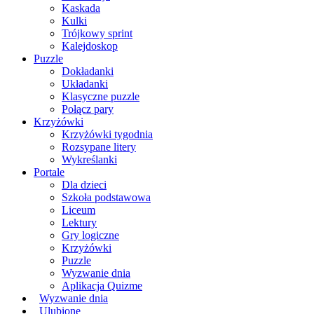
Kaskada
Kulki
Trójkowy sprint
Kalejdoskop
Puzzle
Dokładanki
Układanki
Klasyczne puzzle
Połącz pary
Krzyżówki
Krzyżówki tygodnia
Rozsypane litery
Wykreślanki
Portale
Dla dzieci
Szkoła podstawowa
Liceum
Lektury
Gry logiczne
Krzyżówki
Puzzle
Wyzwanie dnia
Aplikacja Quizme
Wyzwanie dnia
Ulubione