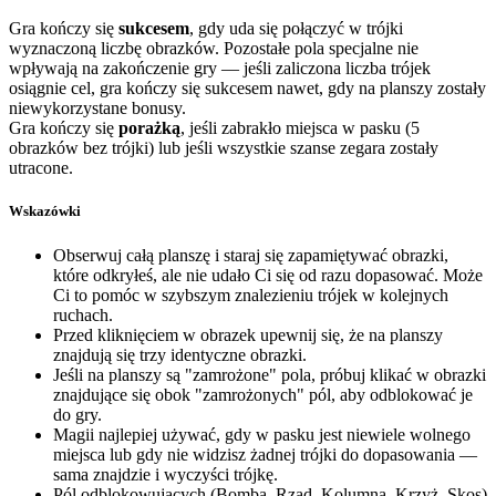
Gra kończy się
sukcesem
, gdy uda się połączyć w trójki
wyznaczoną liczbę obrazków. Pozostałe pola specjalne nie
wpływają na zakończenie gry — jeśli zaliczona liczba trójek
osiągnie cel, gra kończy się sukcesem nawet, gdy na planszy zostały
niewykorzystane bonusy.
Gra kończy się
porażką
, jeśli zabrakło miejsca w pasku (5
obrazków bez trójki) lub jeśli wszystkie szanse zegara zostały
utracone.
Wskazówki
Obserwuj całą planszę i staraj się zapamiętywać obrazki,
które odkryłeś, ale nie udało Ci się od razu dopasować. Może
Ci to pomóc w szybszym znalezieniu trójek w kolejnych
ruchach.
Przed kliknięciem w obrazek upewnij się, że na planszy
znajdują się trzy identyczne obrazki.
Jeśli na planszy są "zamrożone" pola, próbuj klikać w obrazki
znajdujące się obok "zamrożonych" pól, aby odblokować je
do gry.
Magii najlepiej używać, gdy w pasku jest niewiele wolnego
miejsca lub gdy nie widzisz żadnej trójki do dopasowania —
sama znajdzie i wyczyści trójkę.
Pól odblokowujących (Bomba, Rząd, Kolumna, Krzyż, Skos)