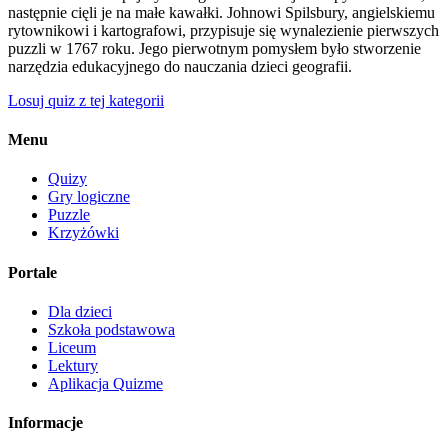
następnie cięli je na małe kawałki. Johnowi Spilsbury, angielskiemu
rytownikowi i kartografowi, przypisuje się wynalezienie pierwszych
puzzli w 1767 roku. Jego pierwotnym pomysłem było stworzenie
narzędzia edukacyjnego do nauczania dzieci geografii.
Losuj quiz z tej kategorii
Menu
Quizy
Gry logiczne
Puzzle
Krzyżówki
Portale
Dla dzieci
Szkoła podstawowa
Liceum
Lektury
Aplikacja Quizme
Informacje