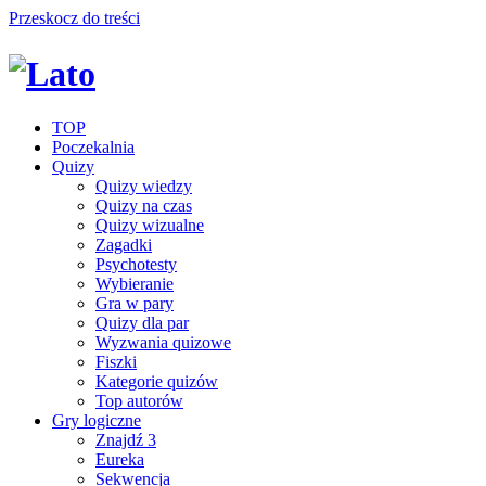
Przeskocz do treści
TOP
Poczekalnia
Quizy
Quizy wiedzy
Quizy na czas
Quizy wizualne
Zagadki
Psychotesty
Wybieranie
Gra w pary
Quizy dla par
Wyzwania quizowe
Fiszki
Kategorie quizów
Top autorów
Gry logiczne
Znajdź 3
Eureka
Sekwencja