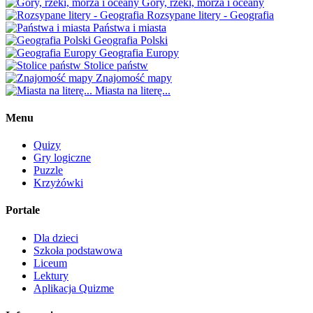
Góry, rzeki, morza i oceany
Rozsypane litery - Geografia
Państwa i miasta
Geografia Polski
Geografia Europy
Stolice państw
Znajomość mapy
Miasta na literę...
Menu
Quizy
Gry logiczne
Puzzle
Krzyżówki
Portale
Dla dzieci
Szkoła podstawowa
Liceum
Lektury
Aplikacja Quizme