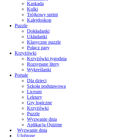
Kaskada
Kulki
Trójkowy sprint
Kalejdoskop
Puzzle
Dokładanki
Układanki
Klasyczne puzzle
Połącz pary
Krzyżówki
Krzyżówki tygodnia
Rozsypane litery
Wykreślanki
Portale
Dla dzieci
Szkoła podstawowa
Liceum
Lektury
Gry logiczne
Krzyżówki
Puzzle
Wyzwanie dnia
Aplikacja Quizme
Wyzwanie dnia
Ulubione