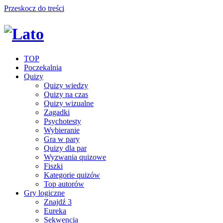
Przeskocz do treści
TOP
Poczekalnia
Quizy
Quizy wiedzy
Quizy na czas
Quizy wizualne
Zagadki
Psychotesty
Wybieranie
Gra w pary
Quizy dla par
Wyzwania quizowe
Fiszki
Kategorie quizów
Top autorów
Gry logiczne
Znajdź 3
Eureka
Sekwencja