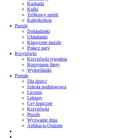
Kaskada
Kulki
Trójkowy sprint
Kalejdoskop
Puzzle
Dokładanki
Układanki
Klasyczne puzzle
Połącz pary
Krzyżówki
Krzyżówki tygodnia
Rozsypane litery
Wykreślanki
Portale
Dla dzieci
Szkoła podstawowa
Liceum
Lektury
Gry logiczne
Krzyżówki
Puzzle
Wyzwanie dnia
Aplikacja Quizme