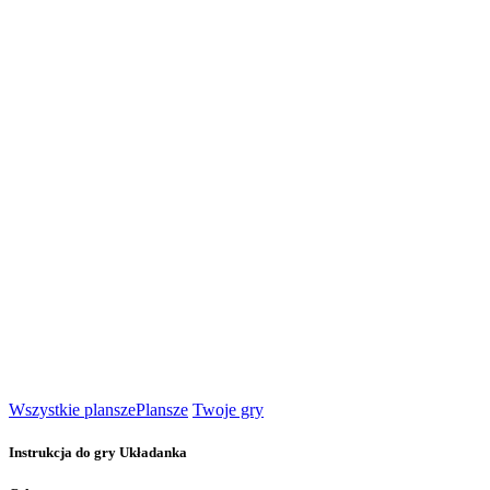
Wszystkie plansze
Plansze
Twoje gry
Instrukcja do gry Układanka