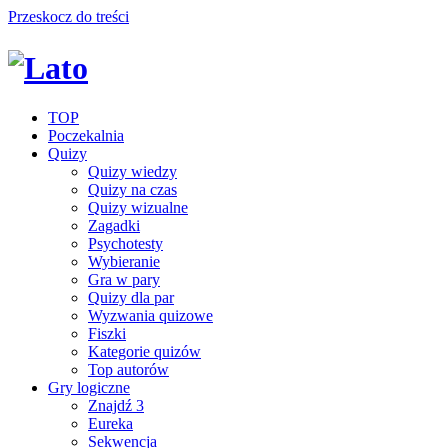
Przeskocz do treści
TOP
Poczekalnia
Quizy
Quizy wiedzy
Quizy na czas
Quizy wizualne
Zagadki
Psychotesty
Wybieranie
Gra w pary
Quizy dla par
Wyzwania quizowe
Fiszki
Kategorie quizów
Top autorów
Gry logiczne
Znajdź 3
Eureka
Sekwencja