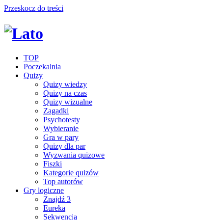
Przeskocz do treści
TOP
Poczekalnia
Quizy
Quizy wiedzy
Quizy na czas
Quizy wizualne
Zagadki
Psychotesty
Wybieranie
Gra w pary
Quizy dla par
Wyzwania quizowe
Fiszki
Kategorie quizów
Top autorów
Gry logiczne
Znajdź 3
Eureka
Sekwencja