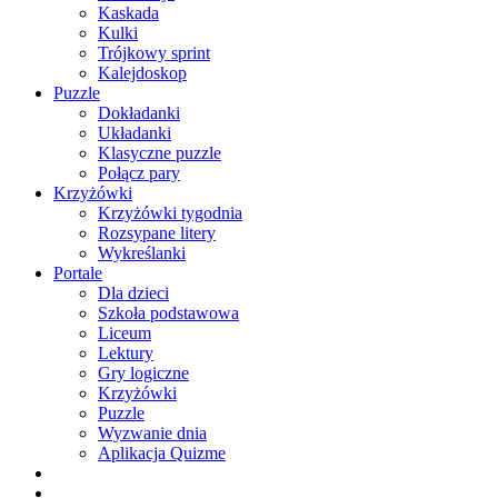
Kaskada
Kulki
Trójkowy sprint
Kalejdoskop
Puzzle
Dokładanki
Układanki
Klasyczne puzzle
Połącz pary
Krzyżówki
Krzyżówki tygodnia
Rozsypane litery
Wykreślanki
Portale
Dla dzieci
Szkoła podstawowa
Liceum
Lektury
Gry logiczne
Krzyżówki
Puzzle
Wyzwanie dnia
Aplikacja Quizme