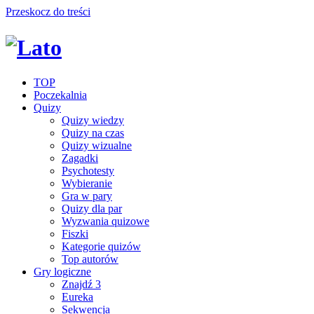
Przeskocz do treści
TOP
Poczekalnia
Quizy
Quizy wiedzy
Quizy na czas
Quizy wizualne
Zagadki
Psychotesty
Wybieranie
Gra w pary
Quizy dla par
Wyzwania quizowe
Fiszki
Kategorie quizów
Top autorów
Gry logiczne
Znajdź 3
Eureka
Sekwencja