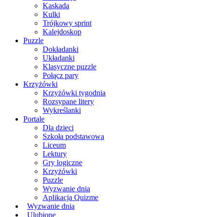
Kaskada
Kulki
Trójkowy sprint
Kalejdoskop
Puzzle
Dokładanki
Układanki
Klasyczne puzzle
Połącz pary
Krzyżówki
Krzyżówki tygodnia
Rozsypane litery
Wykreślanki
Portale
Dla dzieci
Szkoła podstawowa
Liceum
Lektury
Gry logiczne
Krzyżówki
Puzzle
Wyzwanie dnia
Aplikacja Quizme
Wyzwanie dnia
Ulubione