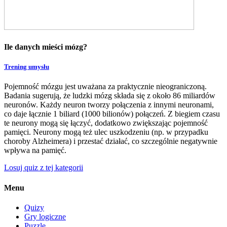
Ile danych mieści mózg?
Trening umysłu
Pojemność mózgu jest uważana za praktycznie nieograniczoną.
Badania sugerują, że ludzki mózg składa się z około 86 miliardów
neuronów. Każdy neuron tworzy połączenia z innymi neuronami,
co daje łącznie 1 biliard (1000 bilionów) połączeń. Z biegiem czasu
te neurony mogą się łączyć, dodatkowo zwiększając pojemność
pamięci. Neurony mogą też ulec uszkodzeniu (np. w przypadku
choroby Alzheimera) i przestać działać, co szczególnie negatywnie
wpływa na pamięć.
Losuj quiz z tej kategorii
Menu
Quizy
Gry logiczne
Puzzle