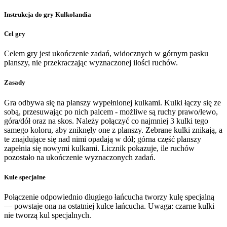
Instrukcja do gry Kulkolandia
Cel gry
Celem gry jest ukończenie zadań, widocznych w górnym pasku
planszy, nie przekraczając wyznaczonej ilości ruchów.
Zasady
Gra odbywa się na planszy wypełnionej kulkami. Kulki łączy się ze
sobą, przesuwając po nich palcem - możliwe są ruchy prawo/lewo,
góra/dół oraz na skos. Należy połączyć co najmniej 3 kulki tego
samego koloru, aby zniknęły one z planszy. Zebrane kulki znikają, a
te znajdujące się nad nimi opadają w dół; górna część planszy
zapełnia się nowymi kulkami. Licznik pokazuje, ile ruchów
pozostało na ukończenie wyznaczonych zadań.
Kule specjalne
Połączenie odpowiednio długiego łańcucha tworzy kulę specjalną
— powstaje ona na ostatniej kulce łańcucha. Uwaga: czarne kulki
nie tworzą kul specjalnych.