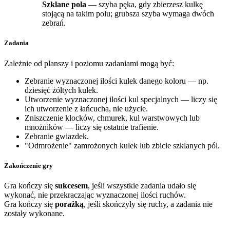
Szklane pola
— szyba pęka, gdy zbierzesz kulkę
stojącą na takim polu; grubsza szyba wymaga dwóch
zebrań.
Zadania
Zależnie od planszy i poziomu zadaniami mogą być:
Zebranie wyznaczonej ilości kulek danego koloru — np.
dziesięć żółtych kulek.
Utworzenie wyznaczonej ilości kul specjalnych — liczy się
ich utworzenie z łańcucha, nie użycie.
Zniszczenie klocków, chmurek, kul warstwowych lub
mnożników — liczy się ostatnie trafienie.
Zebranie gwiazdek.
"Odmrożenie" zamrożonych kulek lub zbicie szklanych pól.
Zakończenie gry
Gra kończy się
sukcesem
, jeśli wszystkie zadania udało się
wykonać, nie przekraczając wyznaczonej ilości ruchów.
Gra kończy się
porażką
, jeśli skończyły się ruchy, a zadania nie
zostały wykonane.