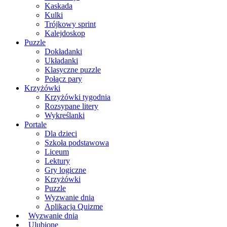
Kaskada
Kulki
Trójkowy sprint
Kalejdoskop
Puzzle
Dokładanki
Układanki
Klasyczne puzzle
Połącz pary
Krzyżówki
Krzyżówki tygodnia
Rozsypane litery
Wykreślanki
Portale
Dla dzieci
Szkoła podstawowa
Liceum
Lektury
Gry logiczne
Krzyżówki
Puzzle
Wyzwanie dnia
Aplikacja Quizme
Wyzwanie dnia
Ulubione