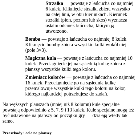
Strzałka
— powstaje z łańcucha co najmniej
6 kulek. Kliknięcie strzałki zbiera wszystko
na całej linii, w obu kierunkach. Kierunek
strzałki (pion, poziom lub skos) wyznacza
ostatni odcinek łańcucha, którym ją
utworzono.
Bomba
— powstaje z łańcucha co najmniej 8 kulek.
Kliknięcie bomby zbiera wszystkie kulki wokół niej
(pole 3×3).
Magiczna kula
— powstaje z łańcucha co najmniej 10
kulek. Przeciągnięcie jej na sąsiednią kulkę zbiera z
planszy wszystkie kulki tego koloru.
Zmieniacz kolorów
— powstaje z łańcucha co najmniej
16 kulek. Przeciągnięcie go na sąsiednią kulkę
przemalowuje wszystkie kulki tego koloru na kolor,
którego najbardziej potrzebujesz do zadań.
Na węższych planszach (mniej niż 8 kolumn) kule specjalne
powstają odpowiednio z 5, 7, 9 i 13 kulek. Kule specjalne mogą też
być ustawione na planszy od początku gry — działają wtedy tak
samo.
Przeszkody i cele na planszy