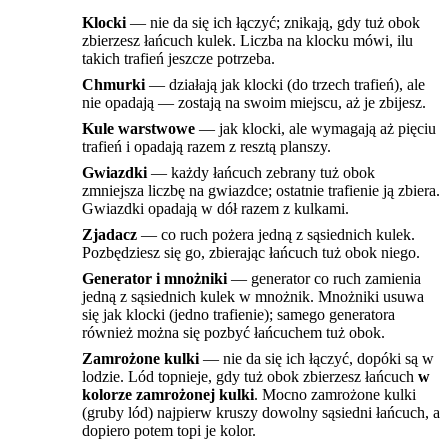
Klocki
— nie da się ich łączyć; znikają, gdy tuż obok
zbierzesz łańcuch kulek. Liczba na klocku mówi, ilu
takich trafień jeszcze potrzeba.
Chmurki
— działają jak klocki (do trzech trafień), ale
nie opadają — zostają na swoim miejscu, aż je zbijesz.
Kule warstwowe
— jak klocki, ale wymagają aż pięciu
trafień i opadają razem z resztą planszy.
Gwiazdki
— każdy łańcuch zebrany tuż obok
zmniejsza liczbę na gwiazdce; ostatnie trafienie ją zbiera.
Gwiazdki opadają w dół razem z kulkami.
Zjadacz
— co ruch pożera jedną z sąsiednich kulek.
Pozbędziesz się go, zbierając łańcuch tuż obok niego.
Generator i mnożniki
— generator co ruch zamienia
jedną z sąsiednich kulek w mnożnik. Mnożniki usuwa
się jak klocki (jedno trafienie); samego generatora
również można się pozbyć łańcuchem tuż obok.
Zamrożone kulki
— nie da się ich łączyć, dopóki są w
lodzie. Lód topnieje, gdy tuż obok zbierzesz łańcuch
w
kolorze zamrożonej kulki
. Mocno zamrożone kulki
(gruby lód) najpierw kruszy dowolny sąsiedni łańcuch, a
dopiero potem topi je kolor.