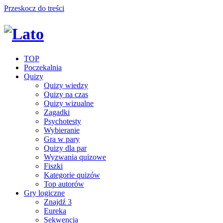
Przeskocz do treści
TOP
Poczekalnia
Quizy
Quizy wiedzy
Quizy na czas
Quizy wizualne
Zagadki
Psychotesty
Wybieranie
Gra w pary
Quizy dla par
Wyzwania quizowe
Fiszki
Kategorie quizów
Top autorów
Gry logiczne
Znajdź 3
Eureka
Sekwencja