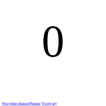
0
Wszystkie plansze
Plansze
Twoje gry