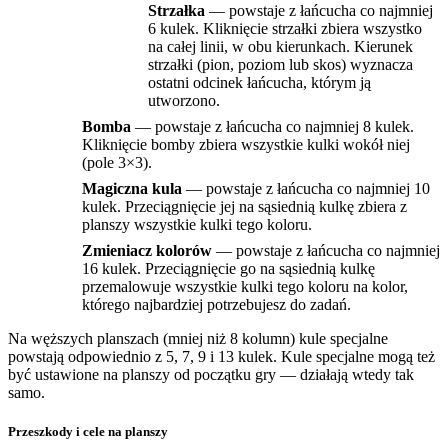
Strzałka
— powstaje z łańcucha co najmniej
6 kulek. Kliknięcie strzałki zbiera wszystko
na całej linii, w obu kierunkach. Kierunek
strzałki (pion, poziom lub skos) wyznacza
ostatni odcinek łańcucha, którym ją
utworzono.
Bomba
— powstaje z łańcucha co najmniej 8 kulek.
Kliknięcie bomby zbiera wszystkie kulki wokół niej
(pole 3×3).
Magiczna kula
— powstaje z łańcucha co najmniej 10
kulek. Przeciągnięcie jej na sąsiednią kulkę zbiera z
planszy wszystkie kulki tego koloru.
Zmieniacz kolorów
— powstaje z łańcucha co najmniej
16 kulek. Przeciągnięcie go na sąsiednią kulkę
przemalowuje wszystkie kulki tego koloru na kolor,
którego najbardziej potrzebujesz do zadań.
Na węższych planszach (mniej niż 8 kolumn) kule specjalne
powstają odpowiednio z 5, 7, 9 i 13 kulek. Kule specjalne mogą też
być ustawione na planszy od początku gry — działają wtedy tak
samo.
Przeszkody i cele na planszy