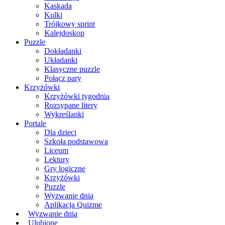
Kaskada
Kulki
Trójkowy sprint
Kalejdoskop
Puzzle
Dokładanki
Układanki
Klasyczne puzzle
Połącz pary
Krzyżówki
Krzyżówki tygodnia
Rozsypane litery
Wykreślanki
Portale
Dla dzieci
Szkoła podstawowa
Liceum
Lektury
Gry logiczne
Krzyżówki
Puzzle
Wyzwanie dnia
Aplikacja Quizme
Wyzwanie dnia
Ulubione