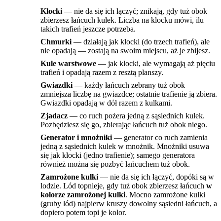
Klocki
— nie da się ich łączyć; znikają, gdy tuż obok
zbierzesz łańcuch kulek. Liczba na klocku mówi, ilu
takich trafień jeszcze potrzeba.
Chmurki
— działają jak klocki (do trzech trafień), ale
nie opadają — zostają na swoim miejscu, aż je zbijesz.
Kule warstwowe
— jak klocki, ale wymagają aż pięciu
trafień i opadają razem z resztą planszy.
Gwiazdki
— każdy łańcuch zebrany tuż obok
zmniejsza liczbę na gwiazdce; ostatnie trafienie ją zbiera.
Gwiazdki opadają w dół razem z kulkami.
Zjadacz
— co ruch pożera jedną z sąsiednich kulek.
Pozbędziesz się go, zbierając łańcuch tuż obok niego.
Generator i mnożniki
— generator co ruch zamienia
jedną z sąsiednich kulek w mnożnik. Mnożniki usuwa
się jak klocki (jedno trafienie); samego generatora
również można się pozbyć łańcuchem tuż obok.
Zamrożone kulki
— nie da się ich łączyć, dopóki są w
lodzie. Lód topnieje, gdy tuż obok zbierzesz łańcuch
w
kolorze zamrożonej kulki
. Mocno zamrożone kulki
(gruby lód) najpierw kruszy dowolny sąsiedni łańcuch, a
dopiero potem topi je kolor.