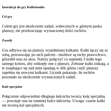
Instrukcja do gry Kulkolandia
Cel gry
Celem gry jest ukończenie zadań, widocznych w górnym pasku
planszy, nie przekraczając wyznaczonej ilości ruchów.
Zasady
Gra odbywa się na planszy wypełnionej kulkami. Kulki łączy się ze
sobą, przesuwając po nich palcem - możliwe są ruchy prawo/lewo,
góra/dół oraz na skos. Należy połączyć co najmniej 3 kulki tego
samego koloru, aby zniknęły one z planszy. Zebrane kulki znikają, a
te znajdujące się nad nimi opadają w dół; górna część planszy
zapełnia się nowymi kulkami. Licznik pokazuje, ile ruchów
pozostało na ukończenie wyznaczonych zadań.
Kule specjalne
Połączenie odpowiednio długiego łańcucha tworzy kulę specjalną
— powstaje ona na ostatniej kulce łańcucha. Uwaga: czarne kulki
nie tworzą kul specjalnych.