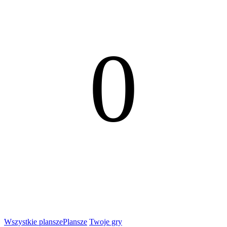
0
Wszystkie plansze
Plansze
Twoje gry