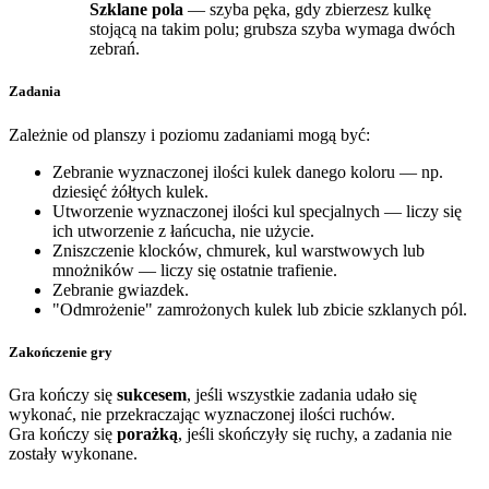
Szklane pola
— szyba pęka, gdy zbierzesz kulkę
stojącą na takim polu; grubsza szyba wymaga dwóch
zebrań.
Zadania
Zależnie od planszy i poziomu zadaniami mogą być:
Zebranie wyznaczonej ilości kulek danego koloru — np.
dziesięć żółtych kulek.
Utworzenie wyznaczonej ilości kul specjalnych — liczy się
ich utworzenie z łańcucha, nie użycie.
Zniszczenie klocków, chmurek, kul warstwowych lub
mnożników — liczy się ostatnie trafienie.
Zebranie gwiazdek.
"Odmrożenie" zamrożonych kulek lub zbicie szklanych pól.
Zakończenie gry
Gra kończy się
sukcesem
, jeśli wszystkie zadania udało się
wykonać, nie przekraczając wyznaczonej ilości ruchów.
Gra kończy się
porażką
, jeśli skończyły się ruchy, a zadania nie
zostały wykonane.