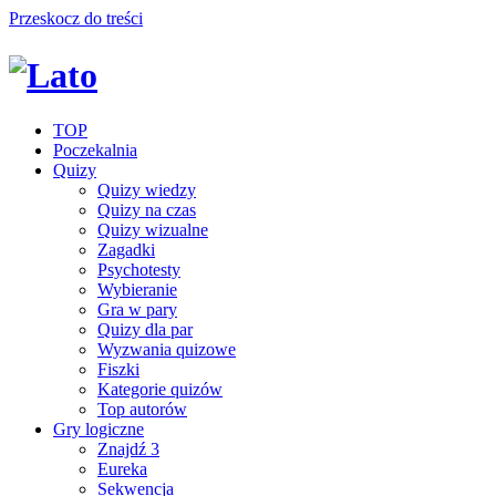
Przeskocz do treści
TOP
Poczekalnia
Quizy
Quizy wiedzy
Quizy na czas
Quizy wizualne
Zagadki
Psychotesty
Wybieranie
Gra w pary
Quizy dla par
Wyzwania quizowe
Fiszki
Kategorie quizów
Top autorów
Gry logiczne
Znajdź 3
Eureka
Sekwencja