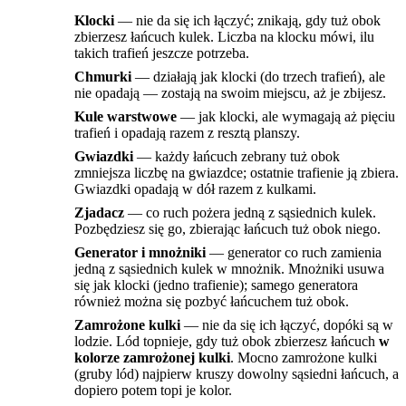
Klocki
— nie da się ich łączyć; znikają, gdy tuż obok
zbierzesz łańcuch kulek. Liczba na klocku mówi, ilu
takich trafień jeszcze potrzeba.
Chmurki
— działają jak klocki (do trzech trafień), ale
nie opadają — zostają na swoim miejscu, aż je zbijesz.
Kule warstwowe
— jak klocki, ale wymagają aż pięciu
trafień i opadają razem z resztą planszy.
Gwiazdki
— każdy łańcuch zebrany tuż obok
zmniejsza liczbę na gwiazdce; ostatnie trafienie ją zbiera.
Gwiazdki opadają w dół razem z kulkami.
Zjadacz
— co ruch pożera jedną z sąsiednich kulek.
Pozbędziesz się go, zbierając łańcuch tuż obok niego.
Generator i mnożniki
— generator co ruch zamienia
jedną z sąsiednich kulek w mnożnik. Mnożniki usuwa
się jak klocki (jedno trafienie); samego generatora
również można się pozbyć łańcuchem tuż obok.
Zamrożone kulki
— nie da się ich łączyć, dopóki są w
lodzie. Lód topnieje, gdy tuż obok zbierzesz łańcuch
w
kolorze zamrożonej kulki
. Mocno zamrożone kulki
(gruby lód) najpierw kruszy dowolny sąsiedni łańcuch, a
dopiero potem topi je kolor.