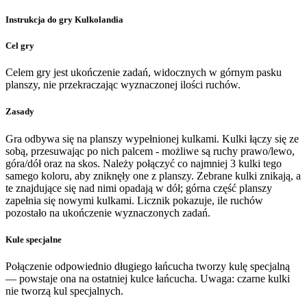
Instrukcja do gry Kulkolandia
Cel gry
Celem gry jest ukończenie zadań, widocznych w górnym pasku
planszy, nie przekraczając wyznaczonej ilości ruchów.
Zasady
Gra odbywa się na planszy wypełnionej kulkami. Kulki łączy się ze
sobą, przesuwając po nich palcem - możliwe są ruchy prawo/lewo,
góra/dół oraz na skos. Należy połączyć co najmniej 3 kulki tego
samego koloru, aby zniknęły one z planszy. Zebrane kulki znikają, a
te znajdujące się nad nimi opadają w dół; górna część planszy
zapełnia się nowymi kulkami. Licznik pokazuje, ile ruchów
pozostało na ukończenie wyznaczonych zadań.
Kule specjalne
Połączenie odpowiednio długiego łańcucha tworzy kulę specjalną
— powstaje ona na ostatniej kulce łańcucha. Uwaga: czarne kulki
nie tworzą kul specjalnych.