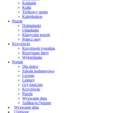
Kaskada
Kulki
Trójkowy sprint
Kalejdoskop
Puzzle
Dokładanki
Układanki
Klasyczne puzzle
Połącz pary
Krzyżówki
Krzyżówki tygodnia
Rozsypane litery
Wykreślanki
Portale
Dla dzieci
Szkoła podstawowa
Liceum
Lektury
Gry logiczne
Krzyżówki
Puzzle
Wyzwanie dnia
Aplikacja Quizme
Wyzwanie dnia
Ulubione