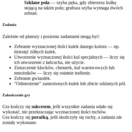
Szklane pola
— szyba pęka, gdy zbierzesz kulkę
stojącą na takim polu; grubsza szyba wymaga dwóch
zebrań.
Zadania
Zależnie od planszy i poziomu zadaniami mogą być:
Zebranie wyznaczonej ilości kulek danego koloru — np.
dziesięć żółtych kulek.
Utworzenie wyznaczonej ilości kul specjalnych — liczy się
ich utworzenie z łańcucha, nie użycie.
Zniszczenie klocków, chmurek, kul warstwowych lub
mnożników — liczy się ostatnie trafienie.
Zebranie gwiazdek.
"Odmrożenie" zamrożonych kulek lub zbicie szklanych pól.
Zakończenie gry
Gra kończy się
sukcesem
, jeśli wszystkie zadania udało się
wykonać, nie przekraczając wyznaczonej ilości ruchów.
Gra kończy się
porażką
, jeśli skończyły się ruchy, a zadania nie
zostały wykonane.