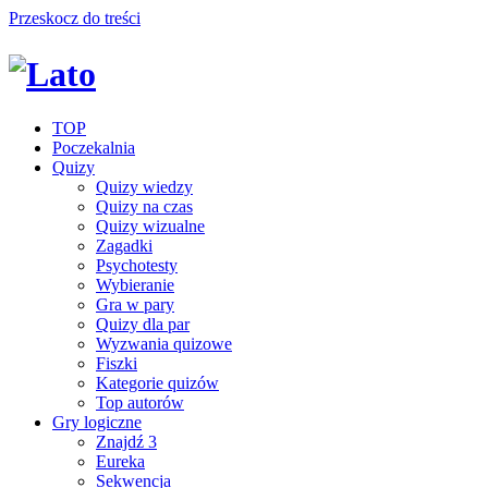
Przeskocz do treści
TOP
Poczekalnia
Quizy
Quizy wiedzy
Quizy na czas
Quizy wizualne
Zagadki
Psychotesty
Wybieranie
Gra w pary
Quizy dla par
Wyzwania quizowe
Fiszki
Kategorie quizów
Top autorów
Gry logiczne
Znajdź 3
Eureka
Sekwencja