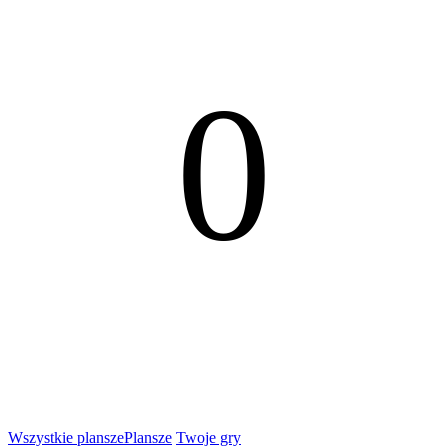
0
Wszystkie plansze
Plansze
Twoje gry