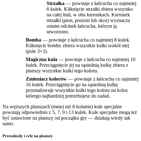
Strzałka
— powstaje z łańcucha co najmniej
6 kulek. Kliknięcie strzałki zbiera wszystko
na całej linii, w obu kierunkach. Kierunek
strzałki (pion, poziom lub skos) wyznacza
ostatni odcinek łańcucha, którym ją
utworzono.
Bomba
— powstaje z łańcucha co najmniej 8 kulek.
Kliknięcie bomby zbiera wszystkie kulki wokół niej
(pole 3×3).
Magiczna kula
— powstaje z łańcucha co najmniej 10
kulek. Przeciągnięcie jej na sąsiednią kulkę zbiera z
planszy wszystkie kulki tego koloru.
Zmieniacz kolorów
— powstaje z łańcucha co najmniej
16 kulek. Przeciągnięcie go na sąsiednią kulkę
przemalowuje wszystkie kulki tego koloru na kolor,
którego najbardziej potrzebujesz do zadań.
Na węższych planszach (mniej niż 8 kolumn) kule specjalne
powstają odpowiednio z 5, 7, 9 i 13 kulek. Kule specjalne mogą też
być ustawione na planszy od początku gry — działają wtedy tak
samo.
Przeszkody i cele na planszy