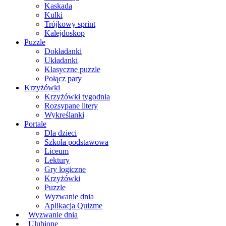
Kaskada
Kulki
Trójkowy sprint
Kalejdoskop
Puzzle
Dokładanki
Układanki
Klasyczne puzzle
Połącz pary
Krzyżówki
Krzyżówki tygodnia
Rozsypane litery
Wykreślanki
Portale
Dla dzieci
Szkoła podstawowa
Liceum
Lektury
Gry logiczne
Krzyżówki
Puzzle
Wyzwanie dnia
Aplikacja Quizme
Wyzwanie dnia
Ulubione