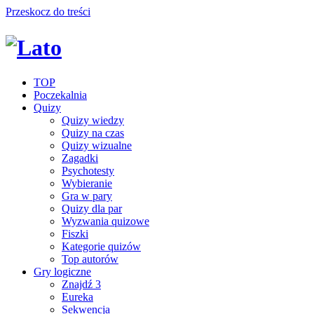
Przeskocz do treści
TOP
Poczekalnia
Quizy
Quizy wiedzy
Quizy na czas
Quizy wizualne
Zagadki
Psychotesty
Wybieranie
Gra w pary
Quizy dla par
Wyzwania quizowe
Fiszki
Kategorie quizów
Top autorów
Gry logiczne
Znajdź 3
Eureka
Sekwencja