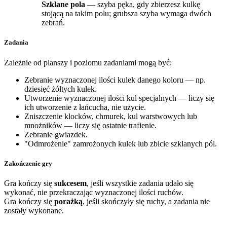
Szklane pola
— szyba pęka, gdy zbierzesz kulkę
stojącą na takim polu; grubsza szyba wymaga dwóch
zebrań.
Zadania
Zależnie od planszy i poziomu zadaniami mogą być:
Zebranie wyznaczonej ilości kulek danego koloru — np.
dziesięć żółtych kulek.
Utworzenie wyznaczonej ilości kul specjalnych — liczy się
ich utworzenie z łańcucha, nie użycie.
Zniszczenie klocków, chmurek, kul warstwowych lub
mnożników — liczy się ostatnie trafienie.
Zebranie gwiazdek.
"Odmrożenie" zamrożonych kulek lub zbicie szklanych pól.
Zakończenie gry
Gra kończy się
sukcesem
, jeśli wszystkie zadania udało się
wykonać, nie przekraczając wyznaczonej ilości ruchów.
Gra kończy się
porażką
, jeśli skończyły się ruchy, a zadania nie
zostały wykonane.