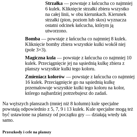
Strzałka
— powstaje z łańcucha co najmniej
6 kulek. Kliknięcie strzałki zbiera wszystko
na całej linii, w obu kierunkach. Kierunek
strzałki (pion, poziom lub skos) wyznacza
ostatni odcinek łańcucha, którym ją
utworzono.
Bomba
— powstaje z łańcucha co najmniej 8 kulek.
Kliknięcie bomby zbiera wszystkie kulki wokół niej
(pole 3×3).
Magiczna kula
— powstaje z łańcucha co najmniej 10
kulek. Przeciągnięcie jej na sąsiednią kulkę zbiera z
planszy wszystkie kulki tego koloru.
Zmieniacz kolorów
— powstaje z łańcucha co najmniej
16 kulek. Przeciągnięcie go na sąsiednią kulkę
przemalowuje wszystkie kulki tego koloru na kolor,
którego najbardziej potrzebujesz do zadań.
Na węższych planszach (mniej niż 8 kolumn) kule specjalne
powstają odpowiednio z 5, 7, 9 i 13 kulek. Kule specjalne mogą też
być ustawione na planszy od początku gry — działają wtedy tak
samo.
Przeszkody i cele na planszy