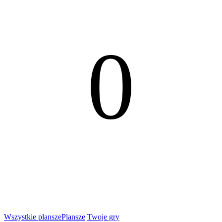
0
Wszystkie plansze
Plansze
Twoje gry