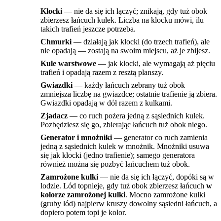
Klocki
— nie da się ich łączyć; znikają, gdy tuż obok
zbierzesz łańcuch kulek. Liczba na klocku mówi, ilu
takich trafień jeszcze potrzeba.
Chmurki
— działają jak klocki (do trzech trafień), ale
nie opadają — zostają na swoim miejscu, aż je zbijesz.
Kule warstwowe
— jak klocki, ale wymagają aż pięciu
trafień i opadają razem z resztą planszy.
Gwiazdki
— każdy łańcuch zebrany tuż obok
zmniejsza liczbę na gwiazdce; ostatnie trafienie ją zbiera.
Gwiazdki opadają w dół razem z kulkami.
Zjadacz
— co ruch pożera jedną z sąsiednich kulek.
Pozbędziesz się go, zbierając łańcuch tuż obok niego.
Generator i mnożniki
— generator co ruch zamienia
jedną z sąsiednich kulek w mnożnik. Mnożniki usuwa
się jak klocki (jedno trafienie); samego generatora
również można się pozbyć łańcuchem tuż obok.
Zamrożone kulki
— nie da się ich łączyć, dopóki są w
lodzie. Lód topnieje, gdy tuż obok zbierzesz łańcuch
w
kolorze zamrożonej kulki
. Mocno zamrożone kulki
(gruby lód) najpierw kruszy dowolny sąsiedni łańcuch, a
dopiero potem topi je kolor.