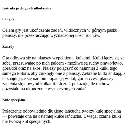
Instrukcja do gry Kulkolandia
Cel gry
Celem gry jest ukończenie zadań, widocznych w górnym pasku
planszy, nie przekraczając wyznaczonej ilości ruchów.
Zasady
Gra odbywa się na planszy wypełnionej kulkami. Kulki łączy się ze
sobą, przesuwając po nich palcem - możliwe są ruchy prawo/lewo,
góra/dół oraz na skos. Należy połączyć co najmniej 3 kulki tego
samego koloru, aby zniknęły one z planszy. Zebrane kulki znikają, a
te znajdujące się nad nimi opadają w dół; górna część planszy
zapełnia się nowymi kulkami. Licznik pokazuje, ile ruchów
pozostało na ukończenie wyznaczonych zadań.
Kule specjalne
Połączenie odpowiednio długiego łańcucha tworzy kulę specjalną
— powstaje ona na ostatniej kulce łańcucha. Uwaga: czarne kulki
nie tworzą kul specjalnych.