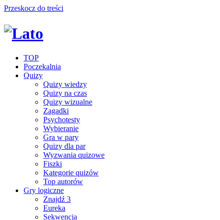
Przeskocz do treści
TOP
Poczekalnia
Quizy
Quizy wiedzy
Quizy na czas
Quizy wizualne
Zagadki
Psychotesty
Wybieranie
Gra w pary
Quizy dla par
Wyzwania quizowe
Fiszki
Kategorie quizów
Top autorów
Gry logiczne
Znajdź 3
Eureka
Sekwencja