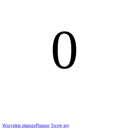
0
Wszystkie plansze
Plansze
Twoje gry