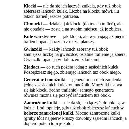
Klocki
— nie da się ich łączyć; znikają, gdy tuż obok
zbierzesz łańcuch kulek. Liczba na klocku mówi, ilu
takich trafień jeszcze potrzeba.
Chmurki
— działają jak klocki (do trzech trafień), ale
nie opadają — zostają na swoim miejscu, aż je zbijesz.
Kule warstwowe
— jak klocki, ale wymagają aż pięciu
trafień i opadają razem z resztą planszy.
Gwiazdki
— każdy łańcuch zebrany tuż obok
zmniejsza liczbę na gwiazdce; ostatnie trafienie ją zbiera.
Gwiazdki opadają w dół razem z kulkami.
Zjadacz
— co ruch pożera jedną z sąsiednich kulek.
Pozbędziesz się go, zbierając łańcuch tuż obok niego.
Generator i mnożniki
— generator co ruch zamienia
jedną z sąsiednich kulek w mnożnik. Mnożniki usuwa
się jak klocki (jedno trafienie); samego generatora
również można się pozbyć łańcuchem tuż obok.
Zamrożone kulki
— nie da się ich łączyć, dopóki są w
lodzie. Lód topnieje, gdy tuż obok zbierzesz łańcuch
w
kolorze zamrożonej kulki
. Mocno zamrożone kulki
(gruby lód) najpierw kruszy dowolny sąsiedni łańcuch, a
dopiero potem topi je kolor.