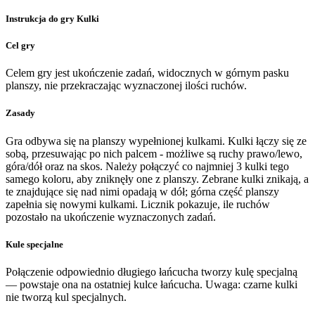
Instrukcja do gry Kulki
Cel gry
Celem gry jest ukończenie zadań, widocznych w górnym pasku
planszy, nie przekraczając wyznaczonej ilości ruchów.
Zasady
Gra odbywa się na planszy wypełnionej kulkami. Kulki łączy się ze
sobą, przesuwając po nich palcem - możliwe są ruchy prawo/lewo,
góra/dół oraz na skos. Należy połączyć co najmniej 3 kulki tego
samego koloru, aby zniknęły one z planszy. Zebrane kulki znikają, a
te znajdujące się nad nimi opadają w dół; górna część planszy
zapełnia się nowymi kulkami. Licznik pokazuje, ile ruchów
pozostało na ukończenie wyznaczonych zadań.
Kule specjalne
Połączenie odpowiednio długiego łańcucha tworzy kulę specjalną
— powstaje ona na ostatniej kulce łańcucha. Uwaga: czarne kulki
nie tworzą kul specjalnych.