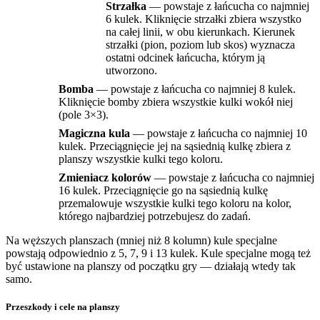
Strzałka
— powstaje z łańcucha co najmniej
6 kulek. Kliknięcie strzałki zbiera wszystko
na całej linii, w obu kierunkach. Kierunek
strzałki (pion, poziom lub skos) wyznacza
ostatni odcinek łańcucha, którym ją
utworzono.
Bomba
— powstaje z łańcucha co najmniej 8 kulek.
Kliknięcie bomby zbiera wszystkie kulki wokół niej
(pole 3×3).
Magiczna kula
— powstaje z łańcucha co najmniej 10
kulek. Przeciągnięcie jej na sąsiednią kulkę zbiera z
planszy wszystkie kulki tego koloru.
Zmieniacz kolorów
— powstaje z łańcucha co najmniej
16 kulek. Przeciągnięcie go na sąsiednią kulkę
przemalowuje wszystkie kulki tego koloru na kolor,
którego najbardziej potrzebujesz do zadań.
Na węższych planszach (mniej niż 8 kolumn) kule specjalne
powstają odpowiednio z 5, 7, 9 i 13 kulek. Kule specjalne mogą też
być ustawione na planszy od początku gry — działają wtedy tak
samo.
Przeszkody i cele na planszy