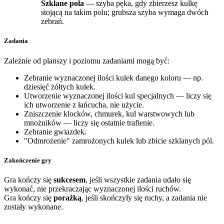
Szklane pola
— szyba pęka, gdy zbierzesz kulkę
stojącą na takim polu; grubsza szyba wymaga dwóch
zebrań.
Zadania
Zależnie od planszy i poziomu zadaniami mogą być:
Zebranie wyznaczonej ilości kulek danego koloru — np.
dziesięć żółtych kulek.
Utworzenie wyznaczonej ilości kul specjalnych — liczy się
ich utworzenie z łańcucha, nie użycie.
Zniszczenie klocków, chmurek, kul warstwowych lub
mnożników — liczy się ostatnie trafienie.
Zebranie gwiazdek.
"Odmrożenie" zamrożonych kulek lub zbicie szklanych pól.
Zakończenie gry
Gra kończy się
sukcesem
, jeśli wszystkie zadania udało się
wykonać, nie przekraczając wyznaczonej ilości ruchów.
Gra kończy się
porażką
, jeśli skończyły się ruchy, a zadania nie
zostały wykonane.