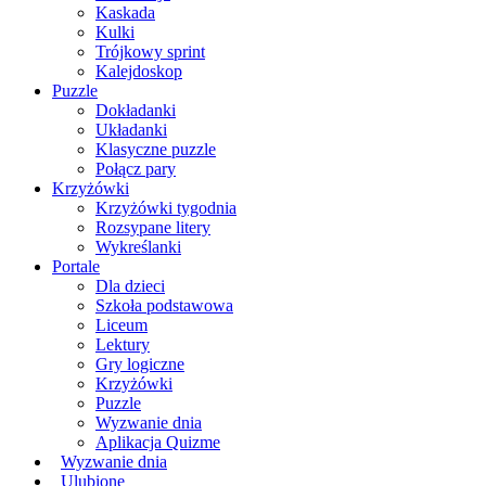
Kaskada
Kulki
Trójkowy sprint
Kalejdoskop
Puzzle
Dokładanki
Układanki
Klasyczne puzzle
Połącz pary
Krzyżówki
Krzyżówki tygodnia
Rozsypane litery
Wykreślanki
Portale
Dla dzieci
Szkoła podstawowa
Liceum
Lektury
Gry logiczne
Krzyżówki
Puzzle
Wyzwanie dnia
Aplikacja Quizme
Wyzwanie dnia
Ulubione