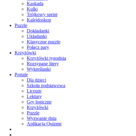
Kaskada
Kulki
Trójkowy sprint
Kalejdoskop
Puzzle
Dokładanki
Układanki
Klasyczne puzzle
Połącz pary
Krzyżówki
Krzyżówki tygodnia
Rozsypane litery
Wykreślanki
Portale
Dla dzieci
Szkoła podstawowa
Liceum
Lektury
Gry logiczne
Krzyżówki
Puzzle
Wyzwanie dnia
Aplikacja Quizme