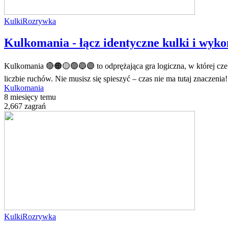
Kulki
Rozrywka
Kulkomania - łącz identyczne kulki i wyko
Kulkomania 🔴🟠🟡🟢🔵🟣 to odprężająca gra logiczna, w której cz
liczbie ruchów. Nie musisz się spieszyć – czas nie ma tutaj znaczeni
Kulkomania
8 miesięcy temu
2,667 zagrań
Kulki
Rozrywka