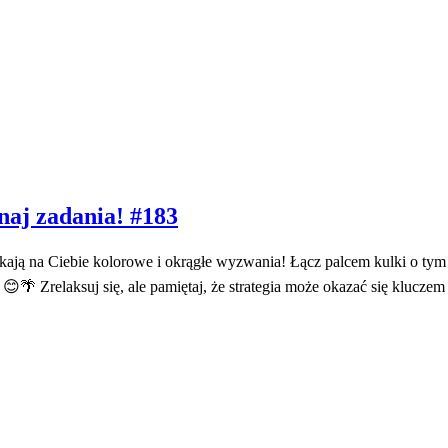
naj zadania! #183
ekają na Ciebie kolorowe i okrągłe wyzwania! Łącz palcem kulki o t
a! 😊🌴 Zrelaksuj się, ale pamiętaj, że strategia może okazać się klucz