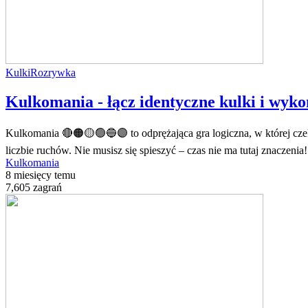
Kulki
Rozrywka
Kulkomania - łącz identyczne kulki i wyko
Kulkomania 🔴🟠🟡🟢🔵🟣 to odprężająca gra logiczna, w której cz
liczbie ruchów. Nie musisz się spieszyć – czas nie ma tutaj znaczeni
Kulkomania
8 miesięcy temu
7,605 zagrań