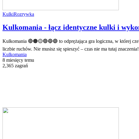
Kulki
Rozrywka
Kulkomania - łącz identyczne kulki i wyko
Kulkomania 🔴🟠🟡🟢🔵🟣 to odprężająca gra logiczna, w której cz
liczbie ruchów. Nie musisz się spieszyć – czas nie ma tutaj znaczeni
Kulkomania
8 miesięcy temu
2,365 zagrań