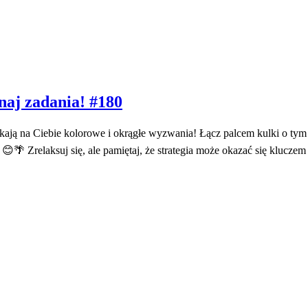
naj zadania! #180
ekają na Ciebie kolorowe i okrągłe wyzwania! Łącz palcem kulki o t
a! 😊🌴 Zrelaksuj się, ale pamiętaj, że strategia może okazać się klucz