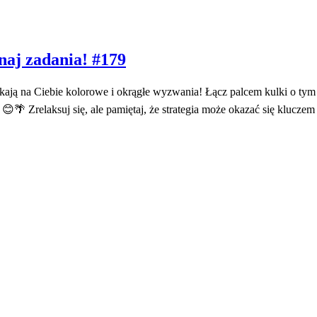
naj zadania! #179
ekają na Ciebie kolorowe i okrągłe wyzwania! Łącz palcem kulki o t
a! 😊🌴 Zrelaksuj się, ale pamiętaj, że strategia może okazać się klucz