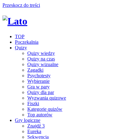
Przeskocz do treści
TOP
Poczekalnia
Quizy
Quizy wiedzy
Quizy na czas
Quizy wizualne
Zagadki
Psychotesty
Wybieranie
Gra w pary
Quizy dla par
Wyzwania quizowe
Fiszki
Kategorie quizów
Top autorów
Gry logiczne
Znajdź 3
Eureka
Sekwencja