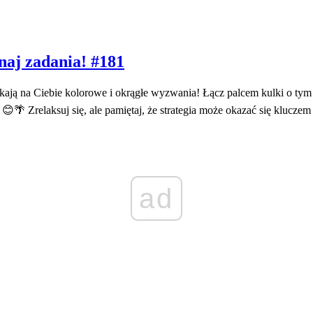
naj zadania! #181
ekają na Ciebie kolorowe i okrągłe wyzwania! Łącz palcem kulki o t
a! 😊🌴 Zrelaksuj się, ale pamiętaj, że strategia może okazać się klucz
ad