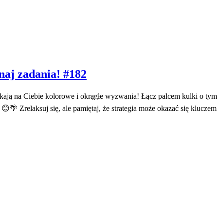
naj zadania! #182
ekają na Ciebie kolorowe i okrągłe wyzwania! Łącz palcem kulki o t
a! 😊🌴 Zrelaksuj się, ale pamiętaj, że strategia może okazać się klucz