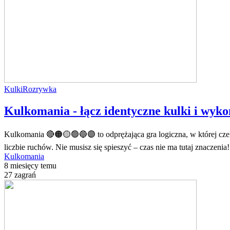
Kulki
Rozrywka
Kulkomania - łącz identyczne kulki i wyko
Kulkomania 🔴🟠🟡🟢🔵🟣 to odprężająca gra logiczna, w której cz
liczbie ruchów. Nie musisz się spieszyć – czas nie ma tutaj znaczeni
Kulkomania
8 miesięcy temu
27 zagrań