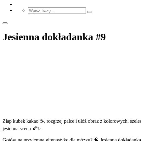
Jesienna dokładanka #9
Złap kubek kakao ☕, rozgrzej palce i ułóż obraz z kolorowych, szeles
jesienna scena 🍂✨.
Gotów na przyjemną gimnastykę dla mózgu? 🧠 Jesienna dokładanka