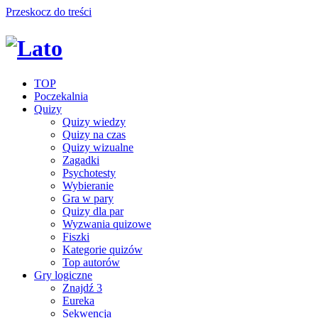
Przeskocz do treści
TOP
Poczekalnia
Quizy
Quizy wiedzy
Quizy na czas
Quizy wizualne
Zagadki
Psychotesty
Wybieranie
Gra w pary
Quizy dla par
Wyzwania quizowe
Fiszki
Kategorie quizów
Top autorów
Gry logiczne
Znajdź 3
Eureka
Sekwencja