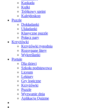
Kaskada
Kulki
Trójkowy sprint
Kalejdoskop
Puzzle
Dokładanki
Układanki
Klasyczne puzzle
Połącz pary
Krzyżówki
Krzyżówki tygodnia
Rozsypane litery
Wykreślanki
Portale
Dla dzieci
Szkoła podstawowa
Liceum
Lektury
Gry logiczne
Krzyżówki
Puzzle
Wyzwanie dnia
Aplikacja Quizme