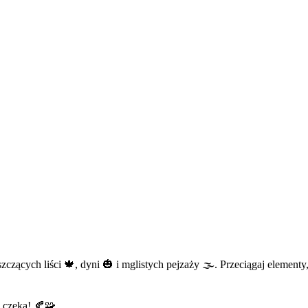
zczących liści 🍁, dyni 🎃 i mglistych pejzaży 🌫️. Przeciągaj element
 czeka! 🍂🧩