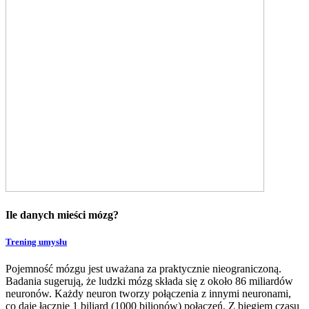
Ile danych mieści mózg?
Trening umysłu
Pojemność mózgu jest uważana za praktycznie nieograniczoną.
Badania sugerują, że ludzki mózg składa się z około 86 miliardów
neuronów. Każdy neuron tworzy połączenia z innymi neuronami,
co daje łącznie 1 biliard (1000 bilionów) połączeń. Z biegiem czasu