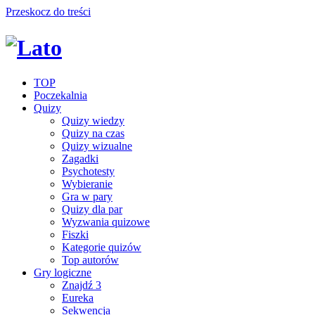
Przeskocz do treści
TOP
Poczekalnia
Quizy
Quizy wiedzy
Quizy na czas
Quizy wizualne
Zagadki
Psychotesty
Wybieranie
Gra w pary
Quizy dla par
Wyzwania quizowe
Fiszki
Kategorie quizów
Top autorów
Gry logiczne
Znajdź 3
Eureka
Sekwencja