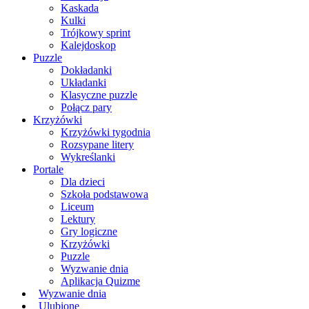
Kaskada
Kulki
Trójkowy sprint
Kalejdoskop
Puzzle
Dokładanki
Układanki
Klasyczne puzzle
Połącz pary
Krzyżówki
Krzyżówki tygodnia
Rozsypane litery
Wykreślanki
Portale
Dla dzieci
Szkoła podstawowa
Liceum
Lektury
Gry logiczne
Krzyżówki
Puzzle
Wyzwanie dnia
Aplikacja Quizme
Wyzwanie dnia
Ulubione