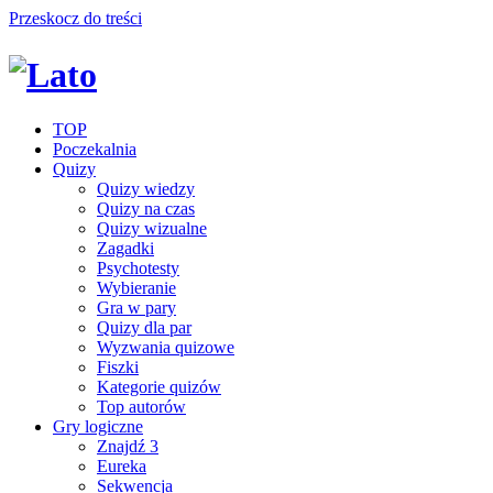
Przeskocz do treści
TOP
Poczekalnia
Quizy
Quizy wiedzy
Quizy na czas
Quizy wizualne
Zagadki
Psychotesty
Wybieranie
Gra w pary
Quizy dla par
Wyzwania quizowe
Fiszki
Kategorie quizów
Top autorów
Gry logiczne
Znajdź 3
Eureka
Sekwencja