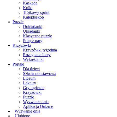
Kaskada
Kulki
Trójkowy sprint
Kalejdoskop
Puzzle
Dokładanki
Układanki
Klasyczne puzzle
Połącz pary
Krzyżówki
Krzyżówki tygodnia
Rozsypane litery
Wykreślanki
Portale
Dla dzieci
Szkoła podstawowa
Liceum
Lektury
Gry logiczne
Krzyżówki
Puzzle
Wyzwanie dnia
Aplikacja Quizme
Wyzwanie dnia
Ulubione