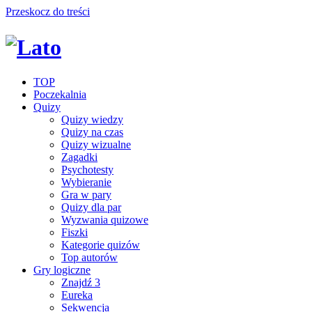
Przeskocz do treści
TOP
Poczekalnia
Quizy
Quizy wiedzy
Quizy na czas
Quizy wizualne
Zagadki
Psychotesty
Wybieranie
Gra w pary
Quizy dla par
Wyzwania quizowe
Fiszki
Kategorie quizów
Top autorów
Gry logiczne
Znajdź 3
Eureka
Sekwencja