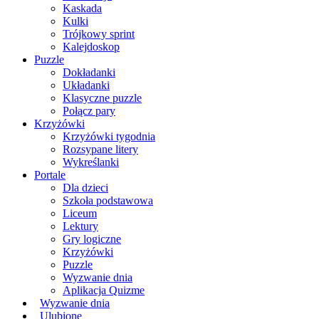
Kaskada
Kulki
Trójkowy sprint
Kalejdoskop
Puzzle
Dokładanki
Układanki
Klasyczne puzzle
Połącz pary
Krzyżówki
Krzyżówki tygodnia
Rozsypane litery
Wykreślanki
Portale
Dla dzieci
Szkoła podstawowa
Liceum
Lektury
Gry logiczne
Krzyżówki
Puzzle
Wyzwanie dnia
Aplikacja Quizme
Wyzwanie dnia
Ulubione