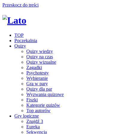
Przeskocz do treści
TOP
Poczekalnia
Quizy
Quizy wiedzy
Quizy na czas
Quizy wizualne
Zagadki
Psychotesty
Wybieranie
Gra w pary
Quizy dla par
Wyzwania quizowe
Fiszki
Kategorie quizów
Top autorów
Gry logiczne
Znajdź 3
Eureka
Sekwencja