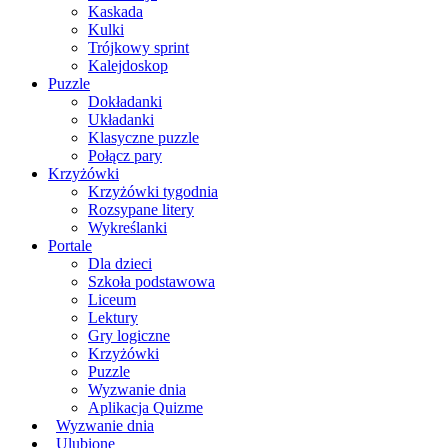
Kaskada
Kulki
Trójkowy sprint
Kalejdoskop
Puzzle
Dokładanki
Układanki
Klasyczne puzzle
Połącz pary
Krzyżówki
Krzyżówki tygodnia
Rozsypane litery
Wykreślanki
Portale
Dla dzieci
Szkoła podstawowa
Liceum
Lektury
Gry logiczne
Krzyżówki
Puzzle
Wyzwanie dnia
Aplikacja Quizme
Wyzwanie dnia
Ulubione