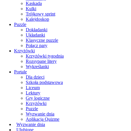
Kaskada
Kulki
Trójkowy sprint
Kalejdoskop
Puzzle
Dokładanki
Układanki
Klasyczne puzzle
Połącz pary
Krzyżówki
Krzyżówki tygodnia
Rozsypane litery
Wykreślanki
Portale
Dla dzieci
Szkoła podstawowa
Liceum
Lektury
Gry logiczne
Krzyżówki
Puzzle
Wyzwanie dnia
Aplikacja Quizme
Wyzwanie dnia
Ulubione