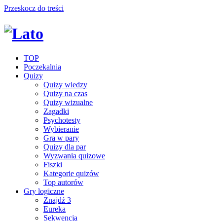
Przeskocz do treści
TOP
Poczekalnia
Quizy
Quizy wiedzy
Quizy na czas
Quizy wizualne
Zagadki
Psychotesty
Wybieranie
Gra w pary
Quizy dla par
Wyzwania quizowe
Fiszki
Kategorie quizów
Top autorów
Gry logiczne
Znajdź 3
Eureka
Sekwencja