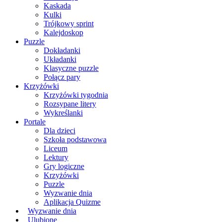
Kaskada
Kulki
Trójkowy sprint
Kalejdoskop
Puzzle
Dokładanki
Układanki
Klasyczne puzzle
Połącz pary
Krzyżówki
Krzyżówki tygodnia
Rozsypane litery
Wykreślanki
Portale
Dla dzieci
Szkoła podstawowa
Liceum
Lektury
Gry logiczne
Krzyżówki
Puzzle
Wyzwanie dnia
Aplikacja Quizme
Wyzwanie dnia
Ulubione