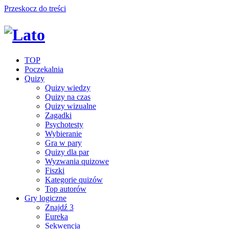
Przeskocz do treści
TOP
Poczekalnia
Quizy
Quizy wiedzy
Quizy na czas
Quizy wizualne
Zagadki
Psychotesty
Wybieranie
Gra w pary
Quizy dla par
Wyzwania quizowe
Fiszki
Kategorie quizów
Top autorów
Gry logiczne
Znajdź 3
Eureka
Sekwencja