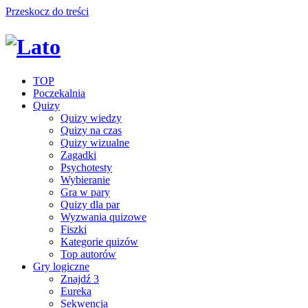
Przeskocz do treści
TOP
Poczekalnia
Quizy
Quizy wiedzy
Quizy na czas
Quizy wizualne
Zagadki
Psychotesty
Wybieranie
Gra w pary
Quizy dla par
Wyzwania quizowe
Fiszki
Kategorie quizów
Top autorów
Gry logiczne
Znajdź 3
Eureka
Sekwencja