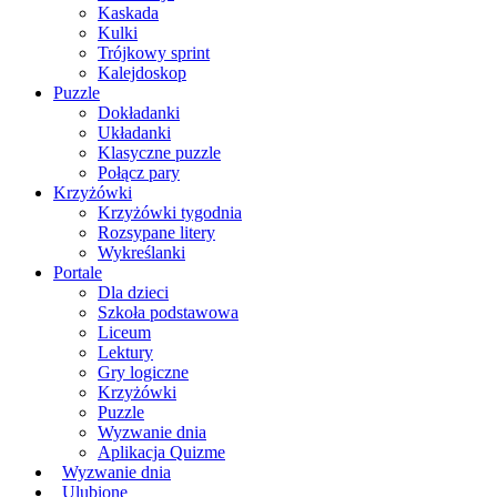
Kaskada
Kulki
Trójkowy sprint
Kalejdoskop
Puzzle
Dokładanki
Układanki
Klasyczne puzzle
Połącz pary
Krzyżówki
Krzyżówki tygodnia
Rozsypane litery
Wykreślanki
Portale
Dla dzieci
Szkoła podstawowa
Liceum
Lektury
Gry logiczne
Krzyżówki
Puzzle
Wyzwanie dnia
Aplikacja Quizme
Wyzwanie dnia
Ulubione