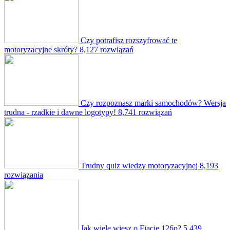
Czy potrafisz rozszyfrować te
motoryzacyjne skróty?
8,127 rozwiązań
Czy rozpoznasz marki samochodów? Wersja
trudna - rzadkie i dawne logotypy!
8,741 rozwiązań
Trudny quiz wiedzy motoryzacyjnej
8,193
rozwiązania
Jak wiele wiesz o Fiacie 126p?
5,439