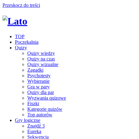
Przeskocz do treści
TOP
Poczekalnia
Quizy
Quizy wiedzy
Quizy na czas
Quizy wizualne
Zagadki
Psychotesty
Wybieranie
Gra w pary
Quizy dla par
Wyzwania quizowe
Fiszki
Kategorie quizów
Top autorów
Gry logiczne
Znajdź 3
Eureka
Sekwencja