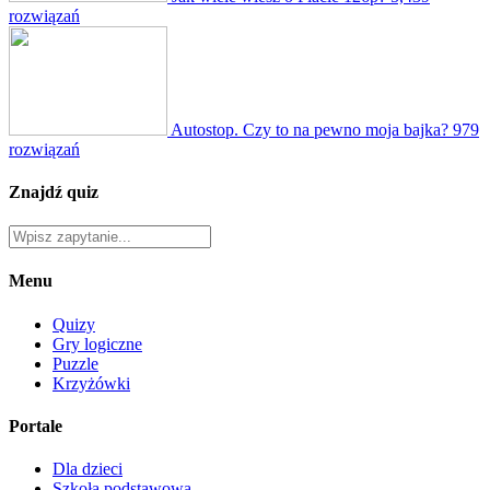
rozwiązań
Autostop. Czy to na pewno moja bajka?
979
rozwiązań
Znajdź quiz
Menu
Quizy
Gry logiczne
Puzzle
Krzyżówki
Portale
Dla dzieci
Szkoła podstawowa