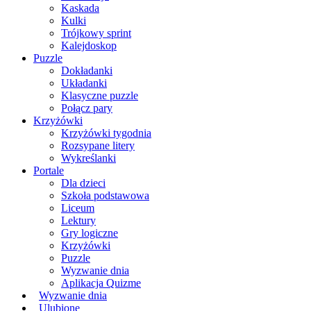
Kaskada
Kulki
Trójkowy sprint
Kalejdoskop
Puzzle
Dokładanki
Układanki
Klasyczne puzzle
Połącz pary
Krzyżówki
Krzyżówki tygodnia
Rozsypane litery
Wykreślanki
Portale
Dla dzieci
Szkoła podstawowa
Liceum
Lektury
Gry logiczne
Krzyżówki
Puzzle
Wyzwanie dnia
Aplikacja Quizme
Wyzwanie dnia
Ulubione