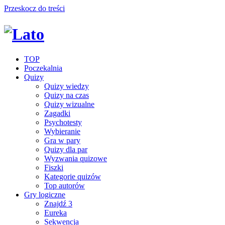
Przeskocz do treści
TOP
Poczekalnia
Quizy
Quizy wiedzy
Quizy na czas
Quizy wizualne
Zagadki
Psychotesty
Wybieranie
Gra w pary
Quizy dla par
Wyzwania quizowe
Fiszki
Kategorie quizów
Top autorów
Gry logiczne
Znajdź 3
Eureka
Sekwencja