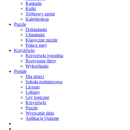
Kaskada
Kulki
Trójkowy sprint
Kalejdoskop
Puzzle
Dokładanki
Układanki
Klasyczne puzzle
Połącz pary
Krzyżówki
Krzyżówki tygodnia
Rozsypane litery
Wykreślanki
Portale
Dla dzieci
Szkoła podstawowa
Liceum
Lektury
Gry logiczne
Krzyżówki
Puzzle
Wyzwanie dnia
Aplikacja Quizme