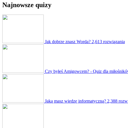
Najnowsze quizy
Jak dobrze znasz Worda?
2,613 rozwiązania
Czy byłeś Amigowcem? - Quiz dla miłośników
Jaką masz wiedzę informatyczną?
2,388 rozw