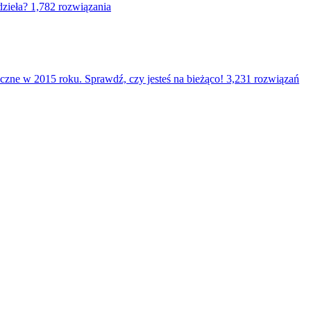
dzieła?
1,782 rozwiązania
czne w 2015 roku. Sprawdź, czy jesteś na bieżąco!
3,231 rozwiązań