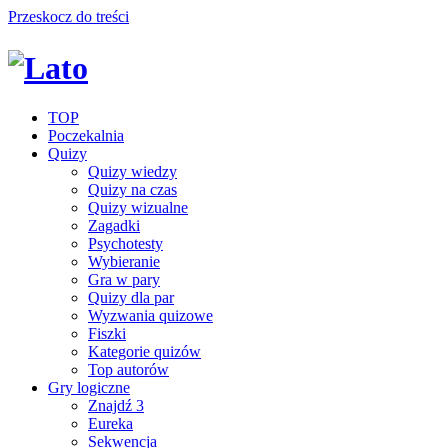
Przeskocz do treści
TOP
Poczekalnia
Quizy
Quizy wiedzy
Quizy na czas
Quizy wizualne
Zagadki
Psychotesty
Wybieranie
Gra w pary
Quizy dla par
Wyzwania quizowe
Fiszki
Kategorie quizów
Top autorów
Gry logiczne
Znajdź 3
Eureka
Sekwencja