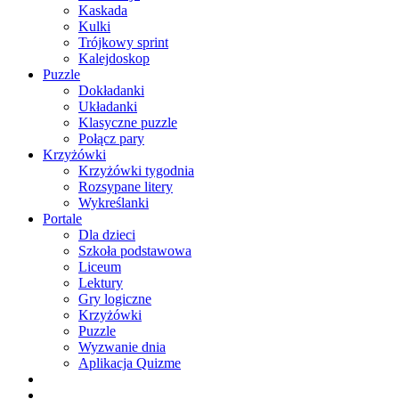
Kaskada
Kulki
Trójkowy sprint
Kalejdoskop
Puzzle
Dokładanki
Układanki
Klasyczne puzzle
Połącz pary
Krzyżówki
Krzyżówki tygodnia
Rozsypane litery
Wykreślanki
Portale
Dla dzieci
Szkoła podstawowa
Liceum
Lektury
Gry logiczne
Krzyżówki
Puzzle
Wyzwanie dnia
Aplikacja Quizme