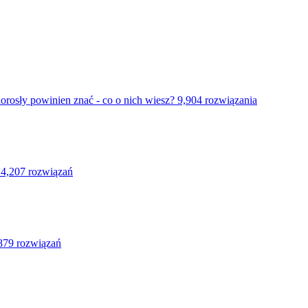
rosły powinien znać - co o nich wiesz?
9,904 rozwiązania
4,207 rozwiązań
879 rozwiązań