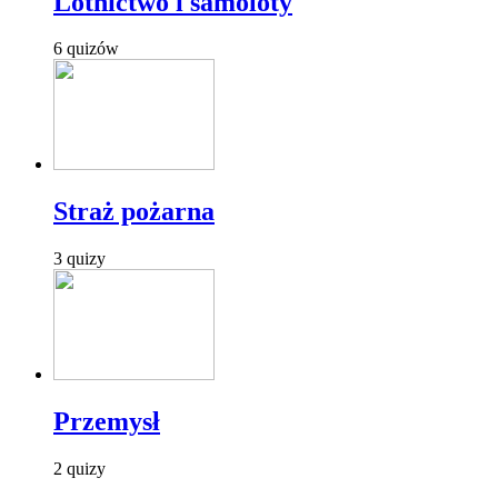
Lotnictwo i samoloty
6 quizów
Straż pożarna
3 quizy
Przemysł
2 quizy