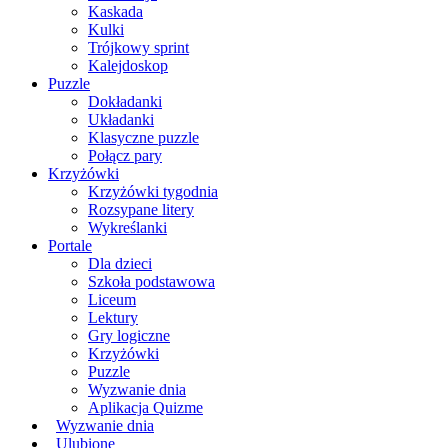
Kaskada
Kulki
Trójkowy sprint
Kalejdoskop
Puzzle
Dokładanki
Układanki
Klasyczne puzzle
Połącz pary
Krzyżówki
Krzyżówki tygodnia
Rozsypane litery
Wykreślanki
Portale
Dla dzieci
Szkoła podstawowa
Liceum
Lektury
Gry logiczne
Krzyżówki
Puzzle
Wyzwanie dnia
Aplikacja Quizme
Wyzwanie dnia
Ulubione