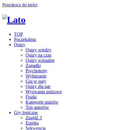
Przeskocz do treści
TOP
Poczekalnia
Quizy
Quizy wiedzy
Quizy na czas
Quizy wizualne
Zagadki
Psychotesty
Wybieranie
Gra w pary
Quizy dla par
Wyzwania quizowe
Fiszki
Kategorie quizów
Top autorów
Gry logiczne
Znajdź 3
Eureka
Sekwencja