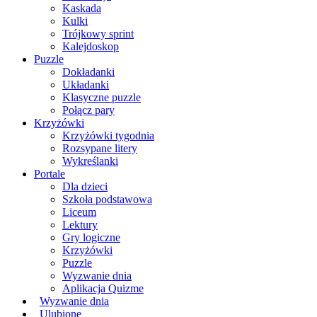
Kaskada
Kulki
Trójkowy sprint
Kalejdoskop
Puzzle
Dokładanki
Układanki
Klasyczne puzzle
Połącz pary
Krzyżówki
Krzyżówki tygodnia
Rozsypane litery
Wykreślanki
Portale
Dla dzieci
Szkoła podstawowa
Liceum
Lektury
Gry logiczne
Krzyżówki
Puzzle
Wyzwanie dnia
Aplikacja Quizme
Wyzwanie dnia
Ulubione