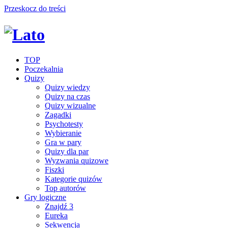
Przeskocz do treści
TOP
Poczekalnia
Quizy
Quizy wiedzy
Quizy na czas
Quizy wizualne
Zagadki
Psychotesty
Wybieranie
Gra w pary
Quizy dla par
Wyzwania quizowe
Fiszki
Kategorie quizów
Top autorów
Gry logiczne
Znajdź 3
Eureka
Sekwencja