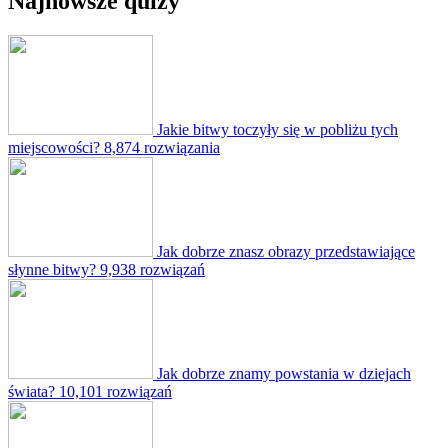
Najnowsze quizy
Jakie bitwy toczyły się w pobliżu tych
miejscowości?
8,874 rozwiązania
Jak dobrze znasz obrazy przedstawiające
słynne bitwy?
9,938 rozwiązań
Jak dobrze znamy powstania w dziejach
świata?
10,101 rozwiązań