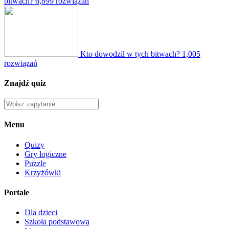
bitwach?
6,899 rozwiązań
Kto dowodził w tych bitwach?
1,005
rozwiązań
Znajdź quiz
Menu
Quizy
Gry logiczne
Puzzle
Krzyżówki
Portale
Dla dzieci
Szkoła podstawowa