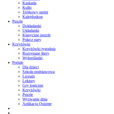
Kaskada
Kulki
Trójkowy sprint
Kalejdoskop
Puzzle
Dokładanki
Układanki
Klasyczne puzzle
Połącz pary
Krzyżówki
Krzyżówki tygodnia
Rozsypane litery
Wykreślanki
Portale
Dla dzieci
Szkoła podstawowa
Liceum
Lektury
Gry logiczne
Krzyżówki
Puzzle
Wyzwanie dnia
Aplikacja Quizme