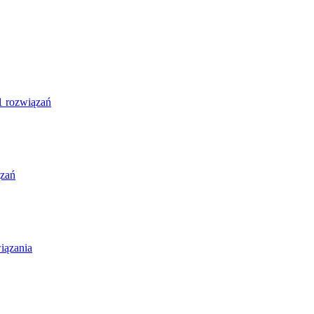
1 rozwiązań
ązań
iązania