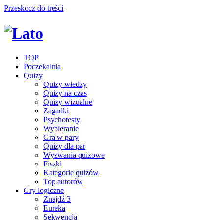
Przeskocz do treści
TOP
Poczekalnia
Quizy
Quizy wiedzy
Quizy na czas
Quizy wizualne
Zagadki
Psychotesty
Wybieranie
Gra w pary
Quizy dla par
Wyzwania quizowe
Fiszki
Kategorie quizów
Top autorów
Gry logiczne
Znajdź 3
Eureka
Sekwencja