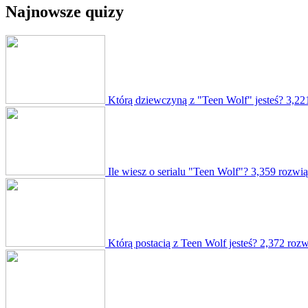
Najnowsze quizy
Którą dziewczyną z "Teen Wolf" jesteś?
3,22
Ile wiesz o serialu "Teen Wolf"?
3,359 rozwi
Którą postacią z Teen Wolf jesteś?
2,372 rozw