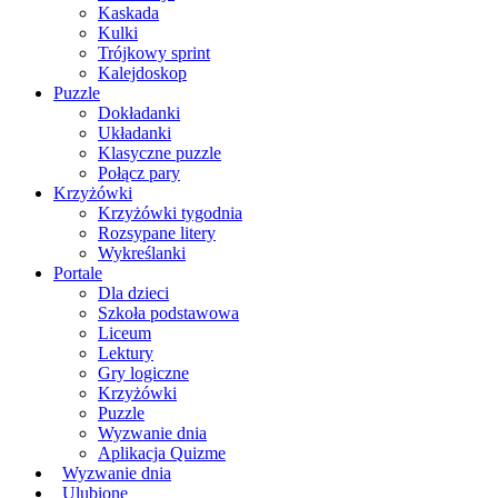
Kaskada
Kulki
Trójkowy sprint
Kalejdoskop
Puzzle
Dokładanki
Układanki
Klasyczne puzzle
Połącz pary
Krzyżówki
Krzyżówki tygodnia
Rozsypane litery
Wykreślanki
Portale
Dla dzieci
Szkoła podstawowa
Liceum
Lektury
Gry logiczne
Krzyżówki
Puzzle
Wyzwanie dnia
Aplikacja Quizme
Wyzwanie dnia
Ulubione