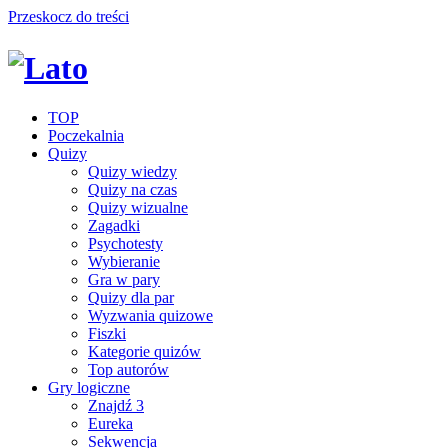
Przeskocz do treści
TOP
Poczekalnia
Quizy
Quizy wiedzy
Quizy na czas
Quizy wizualne
Zagadki
Psychotesty
Wybieranie
Gra w pary
Quizy dla par
Wyzwania quizowe
Fiszki
Kategorie quizów
Top autorów
Gry logiczne
Znajdź 3
Eureka
Sekwencja